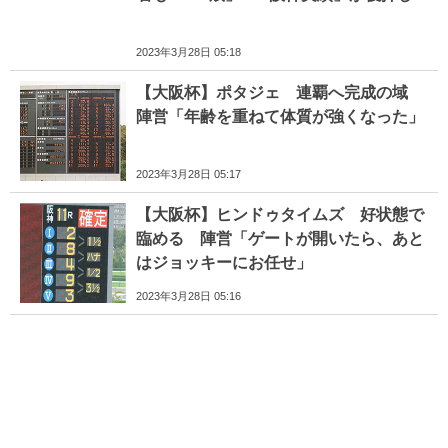
2023年3月28日 05:18
【大阪杯】ポタジェ 連覇へ完成の域
陣営「年齢を重ねて体質が強くなった」
2023年3月28日 05:17
【大阪杯】ヒンドゥタイムズ 好状態で
臨める 陣営「ゲートが開いたら、あと
はジョッキーにお任せ」
2023年3月28日 05:16