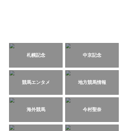
札幌記念
中京記念
競馬エンタメ
地方競馬情報
海外競馬
今村聖奈