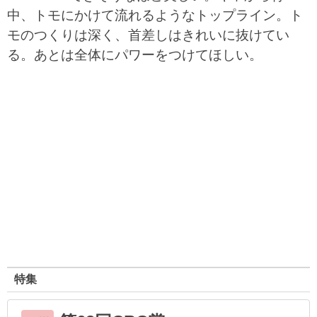
中、トモにかけて流れるようなトップライン。ト
モのつくりは深く、首差しはきれいに抜けてい
る。あとは全体にパワーをつけてほしい。
特集