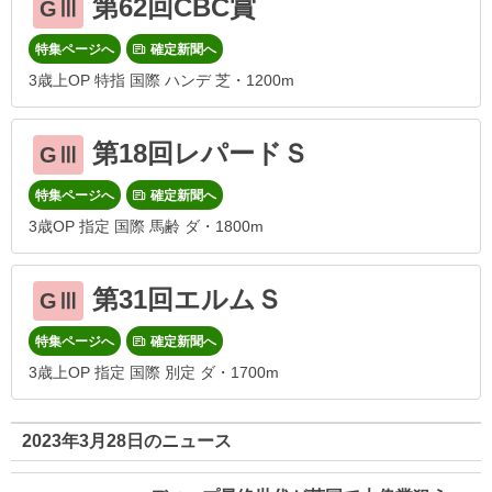
第62回CBC賞
GⅢ
特集ページへ
確定新聞へ
3歳上OP 特指 国際 ハンデ 芝・1200m
第18回レパードＳ
GⅢ
特集ページへ
確定新聞へ
3歳OP 指定 国際 馬齢 ダ・1800m
第31回エルムＳ
GⅢ
特集ページへ
確定新聞へ
3歳上OP 指定 国際 別定 ダ・1700m
2023年3月28日のニュース