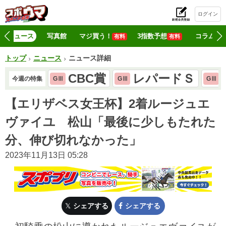
ログイン
初
ニュース
写真館
マジ買う！
3指数予想
コラム
有料
有料
トップ
ニュース
ニュース詳細
CBC賞
レパードＳ
今週の特集
GⅢ
GⅢ
GⅢ
【エリザベス女王杯】2着ルージュエ
ヴァイユ 松山「最後に少しもたれた
分、伸び切れなかった」
2023年11月13日 05:28
シェアする
シェアする