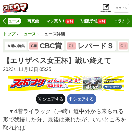
ログイン
初
ニュース
写真館
マジ買う！
3指数予想
コラム
有料
有料
トップ
ニュース
ニュース詳細
CBC賞
レパードＳ
今週の特集
GⅢ
GⅢ
GⅢ
【エリザベス女王杯】戦い終えて
2023年11月13日 05:25
シェアする
シェアする
▼4着ライラック（戸崎）道中外から来られる
形で我慢した分、最後は来れたが、いいところを
取れれば。