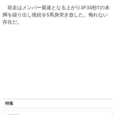
前走はメンバー最速となる上がり3F33秒7の末
脚を繰り出し後続を5馬身突き放した。侮れない
存在だ。
特集