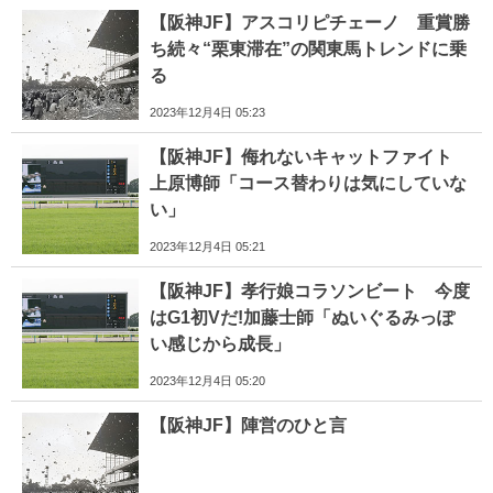
【阪神JF】アスコリピチェーノ 重賞勝
ち続々“栗東滞在”の関東馬トレンドに乗
る
2023年12月4日 05:23
【阪神JF】侮れないキャットファイト
上原博師「コース替わりは気にしていな
い」
2023年12月4日 05:21
【阪神JF】孝行娘コラソンビート 今度
はG1初Vだ!加藤士師「ぬいぐるみっぽ
い感じから成長」
2023年12月4日 05:20
【阪神JF】陣営のひと言