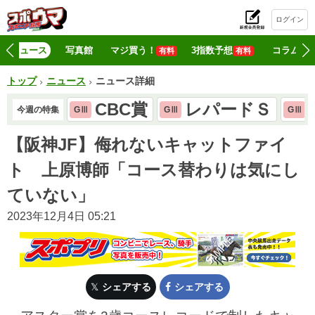
ログイン
初
ニュース
写真館
マジ買う！
3指数予想
コラム
有料
有料
トップ
ニュース
ニュース詳細
CBC賞
レパードＳ
今週の特集
GⅢ
GⅢ
GⅢ
【阪神JF】侮れないキャットファイ
ト 上原博師「コース替わりは気にし
ていない」
2023年12月4日 05:21
シェアする
シェアする