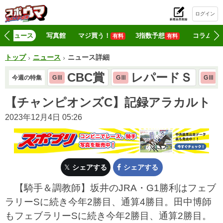
ログイン
初
ニュース
写真館
マジ買う！
3指数予想
コラム
有料
有料
トップ
ニュース
ニュース詳細
CBC賞
レパードＳ
今週の特集
GⅢ
GⅢ
GⅢ
【チャンピオンズC】記録アラカルト
2023年12月4日 05:26
シェアする
シェアする
【騎手＆調教師】坂井のJRA・G1勝利はフェブ
ラリーSに続き今年2勝目、通算4勝目。田中博師
もフェブラリーSに続き今年2勝目、通算2勝目。