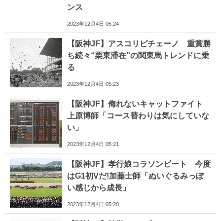
ンス
2023年12月4日 05:24
【阪神JF】アスコリピチェーノ 重賞勝
ち続々“栗東滞在”の関東馬トレンドに乗
る
2023年12月4日 05:23
【阪神JF】侮れないキャットファイト
上原博師「コース替わりは気にしていな
い」
2023年12月4日 05:21
【阪神JF】孝行娘コラソンビート 今度
はG1初Vだ!加藤士師「ぬいぐるみっぽ
い感じから成長」
2023年12月4日 05:20