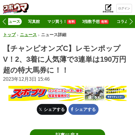
ログイン
初
ニュース
写真館
マジ買う！
3指数予想
コラム
有料
有料
トップ
ニュース
ニュース詳細
【チャンピオンズC】レモンポップ
V！2、3着に人気薄で3連単は190万円
超の特大馬券に！！
2023年12月3日 15:46
シェアする
シェアする