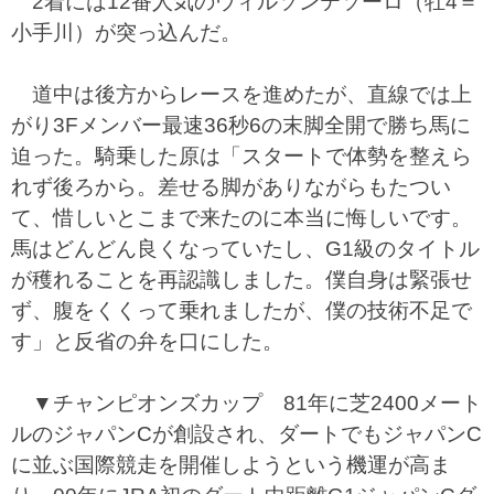
2着には12番人気のウィルソンテソーロ（牡4＝
小手川）が突っ込んだ。
道中は後方からレースを進めたが、直線では上
がり3Fメンバー最速36秒6の末脚全開で勝ち馬に
迫った。騎乗した原は「スタートで体勢を整えら
れず後ろから。差せる脚がありながらもたつい
て、惜しいとこまで来たのに本当に悔しいです。
馬はどんどん良くなっていたし、G1級のタイトル
が穫れることを再認識しました。僕自身は緊張せ
ず、腹をくくって乗れましたが、僕の技術不足で
す」と反省の弁を口にした。
▼チャンピオンズカップ 81年に芝2400メート
ルのジャパンCが創設され、ダートでもジャパンC
に並ぶ国際競走を開催しようという機運が高ま