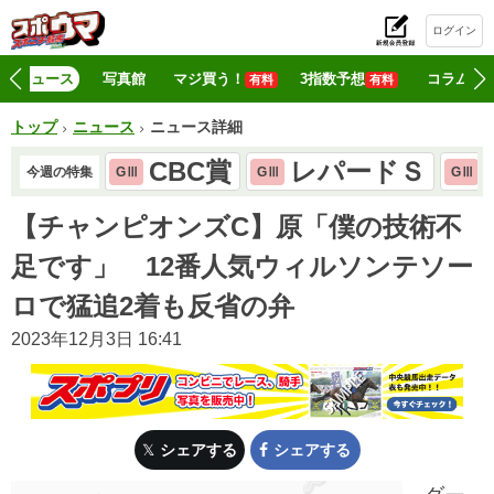
ログイン
初
ニュース
写真館
マジ買う！
3指数予想
コラム
有料
有料
トップ
ニュース
ニュース詳細
CBC賞
レパードＳ
今週の特集
GⅢ
GⅢ
GⅢ
【チャンピオンズC】原「僕の技術不
足です」 12番人気ウィルソンテソー
ロで猛追2着も反省の弁
2023年12月3日 16:41
シェアする
シェアする