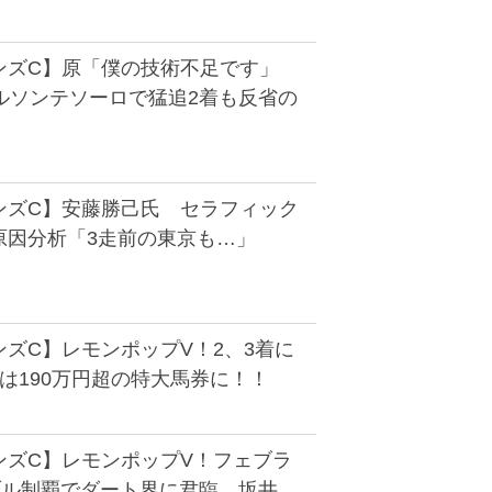
ンズC】原「僕の技術不足です」
ルソンテソーロで猛追2着も反省の
ンズC】安藤勝己氏 セラフィック
原因分析「3走前の東京も…」
ズC】レモンポップV！2、3着に
は190万円超の特大馬券に！！
ンズC】レモンポップV！フェブラ
ブル制覇でダート界に君臨 坂井