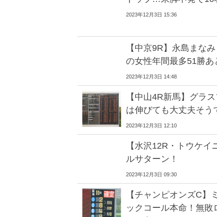
2023年12月3日 15:36
【中京9R】永島まなみ
の女性年間最多51勝あ
2023年12月3日 14:48
【中山4R新馬】グラ
は伸びても大丈夫そう
2023年12月3日 12:10
【水沢12R・トウケイ
ルサターン！
2023年12月3日 09:30
【チャンピオンズC】
ックコール本命！無敗