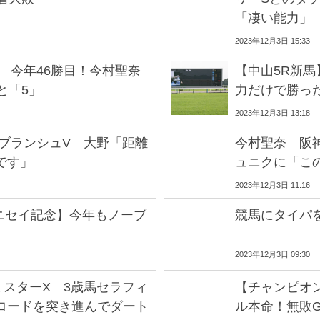
「凄い能力」
2023年12月3日 15:33
 今年46勝目！今村聖奈
【中山5R新
と「5」
力だけで勝っ
2023年12月3日 13:18
スブランシュV 大野「距離
今村聖奈 阪神
です」
ュニクに「こ
2023年12月3日 11:16
ニセイ記念】今年もノーブ
競馬にタイパ
2023年12月3日 09:30
ミスターX 3歳馬セラフィ
【チャンピオン
ロードを突き進んでダート
ル本命！無敗G