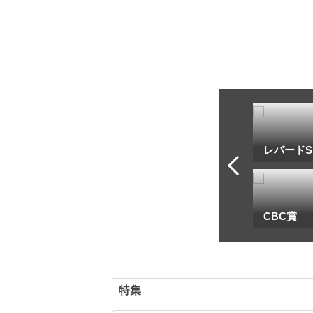
トフ・ルメール
安藤勝己
レパードS
一
地方海外G1出馬表
CBC賞
特集