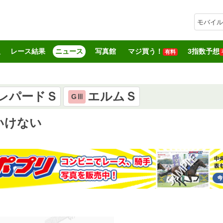
モバイル
報
レース結果
ニュース
写真館
マジ買う！
3指数予想
有料
レパードＳ
エルムＳ
GⅢ
いけない