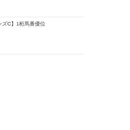
ンズC】1桁馬番優位