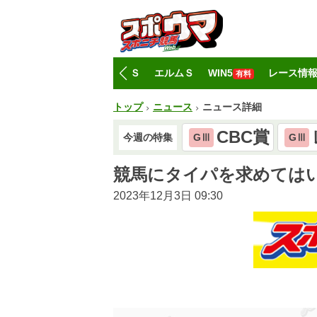
トップ
CBC賞
レパードＳ
エルムＳ
WIN5
レース情
有料
トップ
ニュース
ニュース詳細
CBC賞
今週の特集
GⅢ
GⅢ
競馬にタイパを求めては
2023年12月3日 09:30