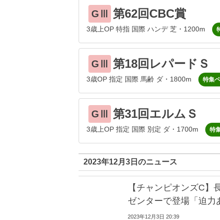
第62回CBC賞
GⅢ
3歳上OP 特指 国際 ハンデ 芝・1200m
第18回レパードＳ
GⅢ
3歳OP 指定 国際 馬齢 ダ・1800m
特集
第31回エルムＳ
GⅢ
3歳上OP 指定 国際 別定 ダ・1700m
特
2023年12月3日のニュース
【チャンピオンズC】
ゼンターで登場「迫力
2023年12月3日 20:39