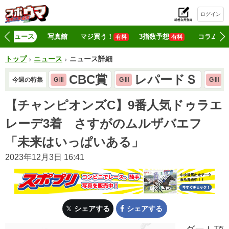
ログイン
初
ニュース
写真館
マジ買う！
3指数予想
コラム
有料
有料
トップ
ニュース
ニュース詳細
CBC賞
レパードＳ
今週の特集
GⅢ
GⅢ
GⅢ
【チャンピオンズC】9番人気ドゥラエ
レーデ3着 さすがのムルザバエフ
「未来はいっぱいある」
2023年12月3日 16:41
シェアする
シェアする