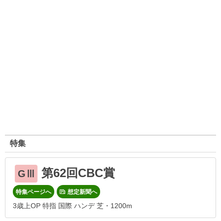
特集
第62回CBC賞
GⅢ
特集ページへ
想定新聞へ
3歳上OP 特指 国際 ハンデ 芝・1200m