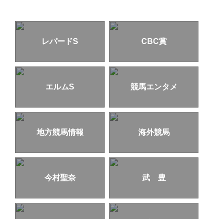
レパードS
CBC賞
エルムS
競馬エンタメ
地方競馬情報
海外競馬
今村聖奈
武 豊