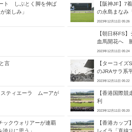
ビート しぶとく脚を伸ば
【阪神JF】7
後が楽しみ」
の永島まなみ
2023年12月11日 05:26
【朝日杯FS】
血馬開花へ 勝
2023年12月11日 05:24
と言
【ターコイズ
のJRAサラ系
2023年12月11日 05:22
タスティエーラ ムーアが
【香港国際競走
利
2023年12月11日 05:20
ンチックウォリアーが連覇
【香港カップ
を誇りに思う」
レイラ「直線