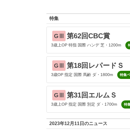
特集
第62回CBC賞
GⅢ
3歳上OP 特指 国際 ハンデ 芝・1200m
第18回レパードＳ
GⅢ
3歳OP 指定 国際 馬齢 ダ・1800m
特集
第31回エルムＳ
GⅢ
3歳上OP 指定 国際 別定 ダ・1700m
特
2023年12月11日のニュース