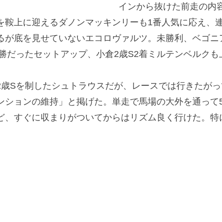
インから抜けた前走の内
を鞍上に迎えるダノンマッキンリーも1番人気に応え、
るが底を見せていないエコロヴァルツ。未勝利、ベゴニ
勝だったセットアップ、小倉2歳S2着ミルテンベルク
歳Sを制したシュトラウスだが、レースでは行きたがっ
ションの維持」と掲げた。単走で馬場の大外を通って5F6
ど、すぐに収まりがついてからはリズム良く行けた。特