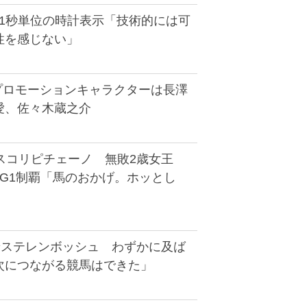
分の1秒単位の時計表示「技術的には可
性を感じない」
もプロモーションキャラクターは長澤
愛、佐々木蔵之介
アスコリピチェーノ 無敗2歳女王
りG1制覇「馬のおかげ。ホッとし
着ステレンボッシュ わずかに及ば
次につながる競馬はできた」