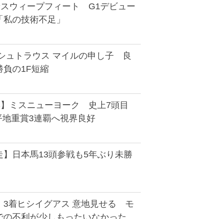
着スウィープフィート G1デビュー
「私の技術不足」
シュトラウス マイルの申し子 良
負の1F短縮
S】ミスニューヨーク 史上7頭目
平地重賞3連覇へ視界良好
】日本馬13頭参戦も5年ぶり未勝
】3着ヒシイグアス 意地見せる モ
での不利が少しもったいなかった