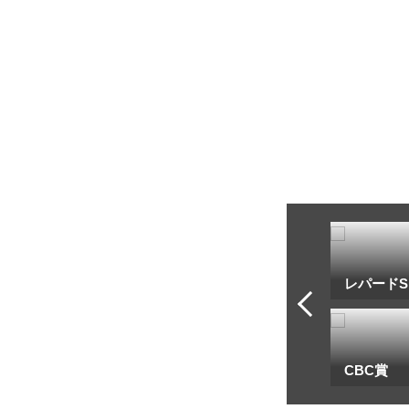
トフ・ルメール
安藤勝己
レパードS
一
地方海外G1出馬表
CBC賞