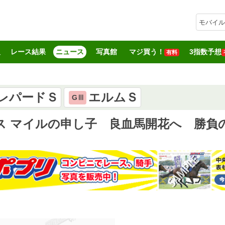
モバイル
報
レース結果
ニュース
写真館
マジ買う！
3指数予想
有料
レパードＳ
エルムＳ
GⅢ
ス マイルの申し子 良血馬開花へ 勝負の