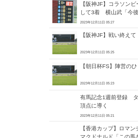
【阪神JF】コラソン
して3着 横山武「今
2023年12月11日 05:27
【阪神JF】戦い終えて
2023年12月11日 05:25
【朝日杯FS】陣営のひ
2023年12月11日 05:23
有馬記念1週前登録 
頂点に導く
2023年12月11日 05:21
【香港カップ】ロマ
マクドナルド「この馬