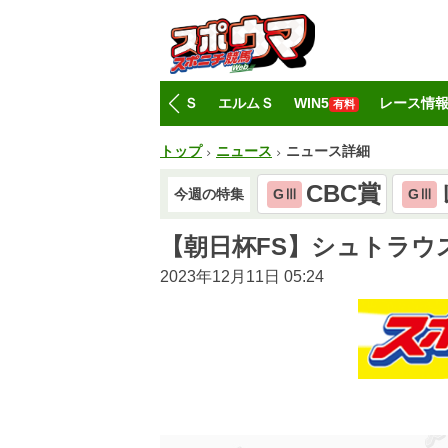
トップ
CBC賞
レパードＳ
エルムＳ
WIN5
レース情
有料
トップ
ニュース
ニュース詳細
CBC賞
今週の特集
GⅢ
GⅢ
【朝日杯FS】シュトラウ
2023年12月11日 05:24