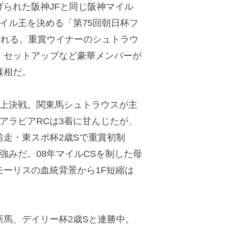
られた阪神JFと同じ阪神マイル
イル王を決める「第75回朝日杯フ
われる。重賞ウイナーのシュトラウ
、セットアップなど豪華メンバーが
様相だ。
上決戦。関東馬シュトラウスが主
アラビアRCは3着に甘んじたが、
前走・東スポ杯2歳Sで重賞初制
強みだ。08年マイルCSを制した母
モーリスの血統背景から1F短縮は
馬、デイリー杯2歳Sと連勝中。