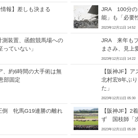
場情報】差しも決まる
JRA 100
能」も「必要
2023年12月11日 14:52
計測装置、函館競馬場への
JRA 来年
至っていない」
まさみ、見上
2023年12月11日 14:22
ア、約6時間の大手術は無
【阪神JF】
患部固定
北村宏8年ぶ
た」
2023年12月11日 05:30
圧倒 牝馬G19連勝の離れ
【阪神JF】2
ず 国枝師「
2023年12月11日 05:28