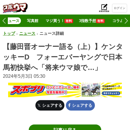
ログイン
初
ニュース
写真館
マジ買う！
3指数予想
コラム
有料
有料
トップ
ニュース
ニュース詳細
【藤田晋オーナー語る（上）】ケンタ
ッキーD フォーエバーヤングで日本
馬初快挙へ「将来ウマ娘で…」
2024年5月3日 05:30
シェアする
シェアする