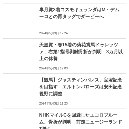
皐月賞2着コスモキュランダはM・デム
ーロとの再タッグでダービーへ
2024年5月3日 12:24
天皇賞・春15着の菊花賞馬ドゥレッツ
ァ、右第1指骨剥離骨折が判明 3カ月以
上の休養
2024年5月3日 12:03
【競馬】ジャスティンパレス、宝塚記念
を目指す エルトンバローズは安田記念
視野に調整
2024年5月3日 11:23
NHKマイルCを回避したエコロブルー
ム、骨折が判明 前走ニュージーランド
T勝ち