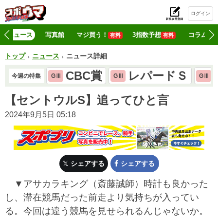
ログイン
初
ニュース
写真館
マジ買う！
3指数予想
コラム
有料
有料
トップ
ニュース
ニュース詳細
CBC賞
レパードＳ
今週の特集
GⅢ
GⅢ
GⅢ
【セントウルS】追ってひと言
2024年9月5日 05:18
シェアする
シェアする
▼アサカラキング（斎藤誠師）時計も良かった
し、滞在競馬だった前走より気持ちが入ってい
る。今回は違う競馬を見せられるんじゃないか。