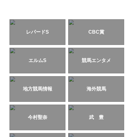
レパードS
CBC賞
エルムS
競馬エンタメ
地方競馬情報
海外競馬
今村聖奈
武 豊