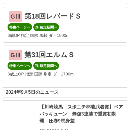
第18回レパードＳ
GⅢ
特集ページへ
確定新聞へ
3歳OP 指定 国際 馬齢 ダ・1800m
第31回エルムＳ
GⅢ
特集ページへ
確定新聞へ
3歳上OP 指定 国際 別定 ダ・1700m
2024年9月5日のニュース
【川崎競馬 スポニチ杯若武者賞】ベア
バッキューン 無傷3連勝で重賞初制
覇 圧巻9馬身差