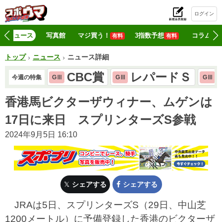
ログイン
初
ニュース
写真館
マジ買う！
3指数予想
コラム
有料
有料
トップ
ニュース
ニュース詳細
CBC賞
レパードＳ
今週の特集
GⅢ
GⅢ
GⅢ
香港馬ビクターザウィナー、ムゲンは
17日に来日 スプリンターズS参戦
2024年9月5日 16:10
シェアする
シェアする
JRAは5日、スプリンターズS（29日、中山芝
1200メートル）に予備登録した香港のビクターザ