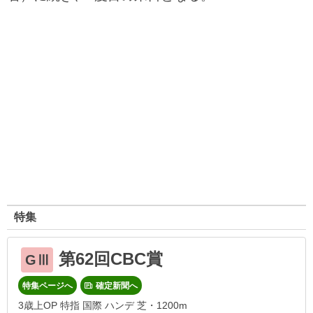
特集
第62回CBC賞
GⅢ
特集ページへ
確定新聞へ
3歳上OP 特指 国際 ハンデ 芝・1200m