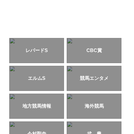
レパードS
CBC賞
エルムS
競馬エンタメ
地方競馬情報
海外競馬
今村聖奈
武 豊