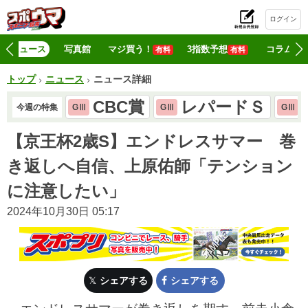
ログイン
初
ニュース
写真館
マジ買う！
3指数予想
コラム
有料
有料
トップ
ニュース
ニュース詳細
CBC賞
レパードＳ
今週の特集
GⅢ
GⅢ
GⅢ
【京王杯2歳S】エンドレスサマー 巻
き返しへ自信、上原佑師「テンション
に注意したい」
2024年10月30日 05:17
シェアする
シェアする