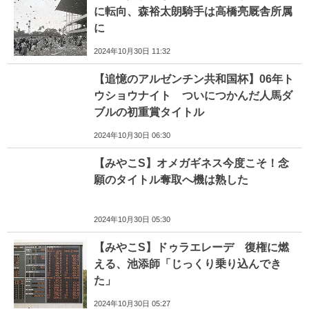
に転向、森裕太朗騎手は高橋亮厩舎所属
に
2024年10月30日 11:32
【追憶のアルゼンチン共和国杯】06年ト
ウショウナイト ついにつかんだ人馬ダ
ブルの初重賞タイトル
2024年10月30日 06:30
【みやこS】オメガギネス今度こそ！念
願のタイトル奪取へ機は熟した
2024年10月30日 05:30
【みやこS】ドゥラエレーデ 復権に燃
える、池添師「じっくり乗り込んでき
た」
2024年10月30日 05:27