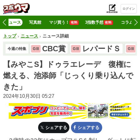
ログイン
初
ニュース
写真館
マジ買う！
3指数予想
コラム
有料
有料
トップ
ニュース
ニュース詳細
CBC賞
レパードＳ
今週の特集
GⅢ
GⅢ
GⅢ
【みやこS】ドゥラエレーデ 復権に
燃える、池添師「じっくり乗り込んで
きた」
2024年10月30日 05:27
シェアする
シェアする