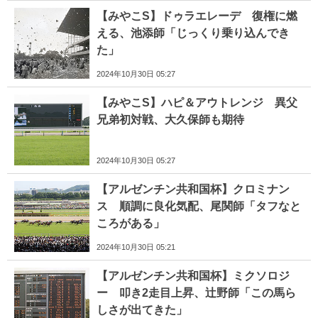
【みやこS】ドゥラエレーデ 復権に燃
える、池添師「じっくり乗り込んでき
た」
2024年10月30日 05:27
【みやこS】ハピ＆アウトレンジ 異父
兄弟初対戦、大久保師も期待
2024年10月30日 05:27
【アルゼンチン共和国杯】クロミナン
ス 順調に良化気配、尾関師「タフなと
ころがある」
2024年10月30日 05:21
【アルゼンチン共和国杯】ミクソロジ
ー 叩き2走目上昇、辻野師「この馬ら
しさが出てきた」