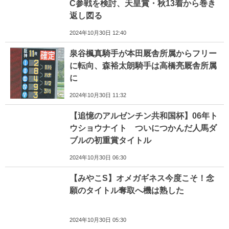
C参戦を検討、天皇賞・秋13着から巻き
返し図る
2024年10月30日 12:40
泉谷楓真騎手が本田厩舎所属からフリー
に転向、森裕太朗騎手は高橋亮厩舎所属
に
2024年10月30日 11:32
【追憶のアルゼンチン共和国杯】06年ト
ウショウナイト ついにつかんだ人馬ダ
ブルの初重賞タイトル
2024年10月30日 06:30
【みやこS】オメガギネス今度こそ！念
願のタイトル奪取へ機は熟した
2024年10月30日 05:30