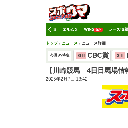
トップ
CBC賞
レパードＳ
エルムＳ
WIN5
レース情
有料
トップ
ニュース
ニュース詳細
CBC賞
今週の特集
GⅢ
GⅢ
【川崎競馬 4日目馬場情
2025年2月7日 13:42