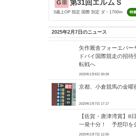
第31回エルムＳ
GⅢ
3歳上OP 指定 国際 別定 ダ・1700m
特
2025年2月7日のニュース
矢作厩舎フォーエバー
ドバイ国際競走の招待
転戦へ
2025年2月8日 00:09
京都、小倉競馬の金曜
2025年2月7日 17:17
【佐賀・唐津湾賞】8
一発十分！ 予想印を
2025年2月7日 12:00