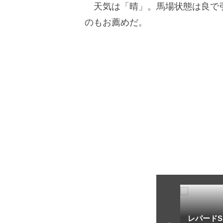
天気は「晴」。馬場状態は良で引
のもお薦めだ。
トフ・ルメール
安藤勝己
レパードS