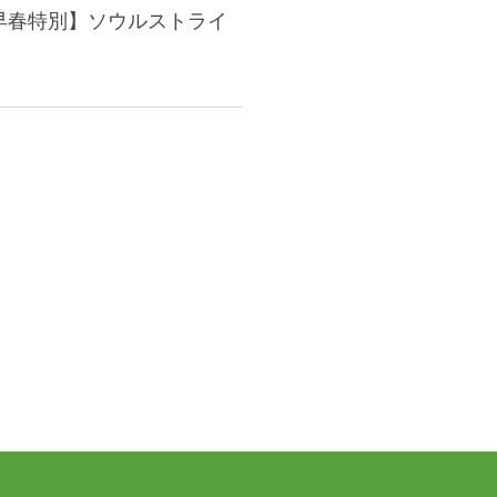
早春特別】ソウルストライ