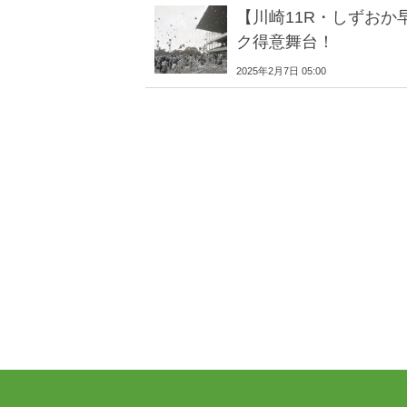
【川崎11R・しずおか
ク得意舞台！
2025年2月7日 05:00