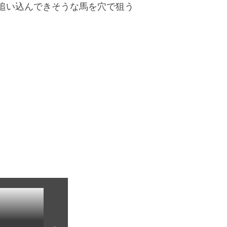
追い込んできそうな馬を穴で狙う