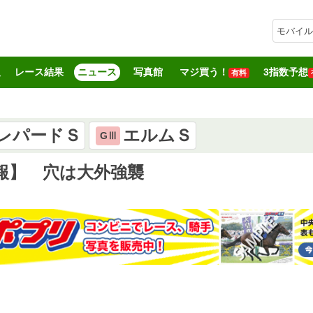
モバイル
報
レース結果
ニュース
写真館
マジ買う！
3指数予想
有料
レパードＳ
エルムＳ
GⅢ
報】 穴は大外強襲