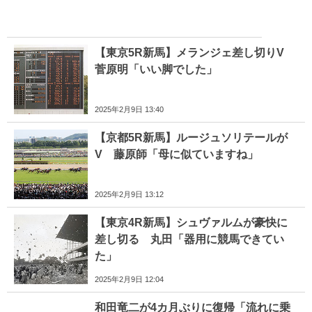
【東京5R新馬】メランジェ差し切りV
菅原明「いい脚でした」
2025年2月9日 13:40
【京都5R新馬】ルージュソリテールが
V 藤原師「母に似ていますね」
2025年2月9日 13:12
【東京4R新馬】シュヴァルムが豪快に
差し切る 丸田「器用に競馬できてい
た」
2025年2月9日 12:04
和田竜二が4カ月ぶりに復帰「流れに乗