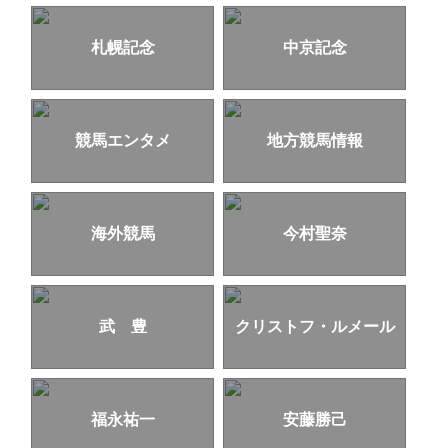
札幌記念
中京記念
競馬エンタメ
地方競馬情報
海外競馬
今村聖奈
武 豊
クリストフ・ルメール
福永祐一
安藤勝己