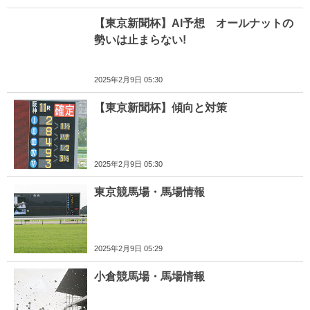
【東京新聞杯】AI予想 オールナットの
勢いは止まらない!
2025年2月9日 05:30
【東京新聞杯】傾向と対策
2025年2月9日 05:30
東京競馬場・馬場情報
2025年2月9日 05:29
小倉競馬場・馬場情報