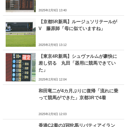
2025年2月9日 13:40
【京都5R新馬】ルージュソリテールが
V 藤原師「母に似ていますね」
2025年2月9日 13:12
【東京4R新馬】シュヴァルムが豪快に
差し切る 丸田「器用に競馬できてい
た」
2025年2月9日 12:04
和田竜二が4カ月ぶりに復帰「流れに乗
って競馬ができた」京都3Rで4着
2025年2月9日 12:03
香港C2着の3冠牝馬リバティアイラン