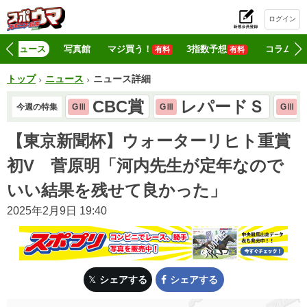
ログイン
初
ニュース
写真館
マジ買う！
3指数予想
コラム
有料
有料
トップ
ニュース
ニュース詳細
CBC賞
レパードＳ
今週の特集
GⅢ
GⅢ
GⅢ
【東京新聞杯】ウォーターリヒト重賞
初V 菅原明「河内先生が定年なので
いい結果を残せて良かった」
2025年2月9日 19:40
シェアする
シェアする