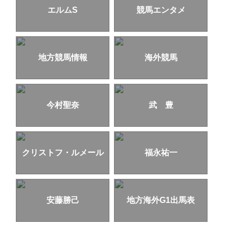
エルムS
競馬エンタメ
地方競馬情報
海外競馬
今村聖奈
武 豊
クリストフ・ルメール
福永祐一
安藤勝己
地方海外G1出馬表