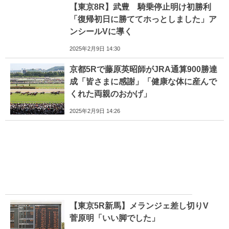
【東京8R】武豊 騎乗停止明け初勝利
「復帰初日に勝ててホっとしました」ア
ンシールVに導く
2025年2月9日 14:30
京都5Rで藤原英昭師がJRA通算900勝達
成「皆さまに感謝」「健康な体に産んで
くれた両親のおかげ」
2025年2月9日 14:26
【東京5R新馬】メランジェ差し切りV
菅原明「いい脚でした」