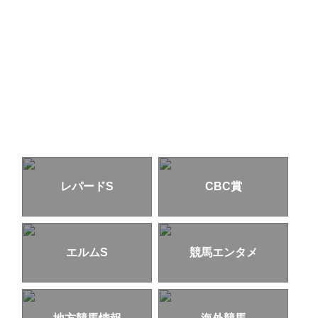
レパードS
CBC賞
エルムS
競馬エンタメ