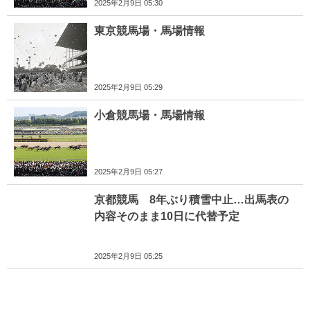
2025年2月9日 05:30
東京競馬場・馬場情報
2025年2月9日 05:29
小倉競馬場・馬場情報
2025年2月9日 05:27
京都競馬 8年ぶり積雪中止…出馬表の
内容そのまま10日に代替予定
2025年2月9日 05:25