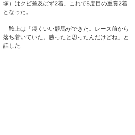
塚）はクビ差及ばず2着。これで5度目の重賞2着
となった。
鞍上は「凄くいい競馬ができた。レース前から
落ち着いていた。勝ったと思ったんだけどね」と
話した。