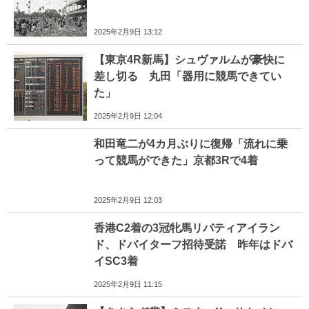
2025年2月9日 13:12
【東京4R新馬】シュヴァルムが豪快に
差し切る 丸田「器用に競馬できてい
た」
2025年2月9日 12:04
和田竜二が4カ月ぶりに復帰「流れに乗
って競馬ができた」京都3Rで4着
2025年2月9日 12:03
香港C2着の3冠牝馬リバティアイラン
ド、ドバイターフ招待受諾 昨年はドバ
イSC3着
2025年2月9日 11:15