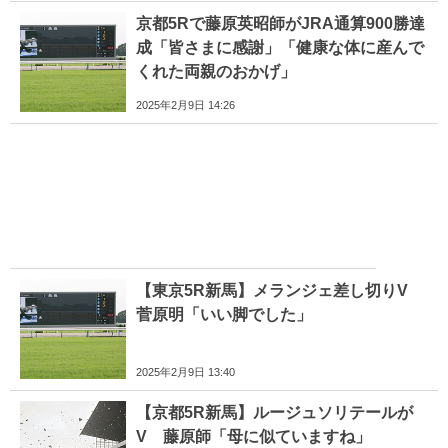
京都5Rで藤原英昭師がJRA通算900勝達
成「皆さまに感謝」「健康な体に産んで
くれた両親のおかげ」
2025年2月9日 14:26
【東京5R新馬】メランジェ差し切りV
菅原明「いい脚でした」
2025年2月9日 13:40
【京都5R新馬】ルージュソリテールが
V 藤原師「母に似ていますね」