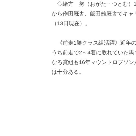
◇緒方 努（おがた・つとむ）197
から作田厩舎、飯田雄厩舎でキャリ
（13日現在）。
《前走1勝クラス組活躍》近年のス
うち前走で2～4着に敗れていた馬
なろ賞組も16年マウントロブソン
は十分ある。