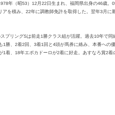
8年（昭53）12月22日生まれ、福岡県出身の46歳。
アを積み、22年に調教師免許を取得した。翌年3月に厩舎
プリングSは前走1勝クラス組が活躍。過去10年で同組
も1勝、2着2回、3着1回と4頭が馬券に絡み、本番へ
が1着、18年エポカドーロが2着に好走。あすなろ賞2