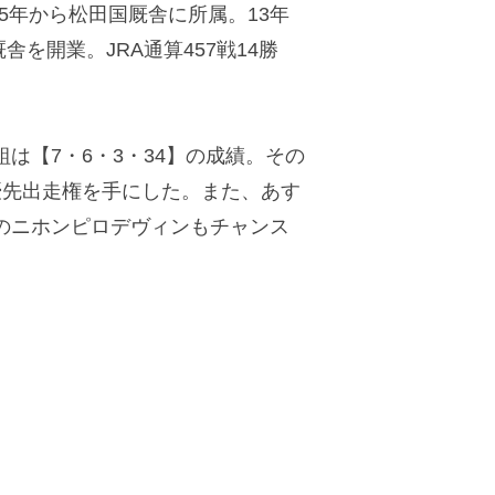
05年から松田国厩舎に所属。13年
を開業。JRA通算457戦14勝
は【7・6・3・34】の成績。その
の優先出走権を手にした。また、あす
着のニホンピロデヴィンもチャンス