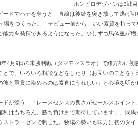
ホンピロデヴィンは3戦
ピードでハナを奪うと、直線は後続を突き放して逃げ切
見せ場をつくった。「デビュー前から、いい素質を持っ
で能力を発揮できるようになった。少しずつ馬体重が増
3年4月9日の未勝利戦（タマモマスラオ）で緒方師に初
ことで、いろいろ相談などをしたり（お互いのことを）
の彼と重賞に臨めるのは素直にうれしい」と心境を明か
ドが漂う。「レースセンスの良さがセールスポイント
権利はもちろん、勝ち負けまで期待しています」。同馬
ウストラーゼンで制した。牧場の勢いも味方に初のタイ