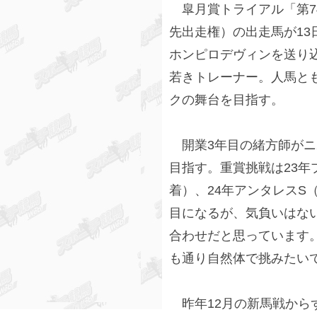
皐月賞トライアル「第7
先出走権）の出走馬が13
ホンピロデヴィンを送り込
若きトレーナー。人馬と
クの舞台を目指す。
開業3年目の緒方師がニ
目指す。重賞挑戦は23年
着）、24年アンタレスS
目になるが、気負いはな
合わせだと思っています
も通り自然体で挑みたい
昨年12月の新馬戦から