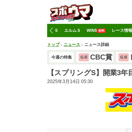
トップ
CBC賞
レパードＳ
エルムＳ
WIN5
レース情
有料
トップ
ニュース
ニュース詳細
CBC賞
今週の特集
GⅢ
GⅢ
【スプリングS】開業3年
2025年3月14日 05:30