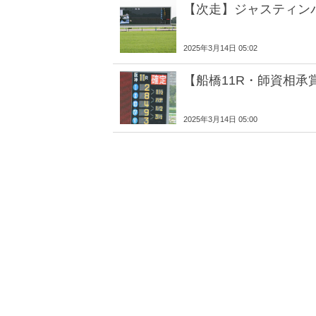
【次走】ジャスティン
2025年3月14日 05:02
【船橋11R・師資相承
2025年3月14日 05:00