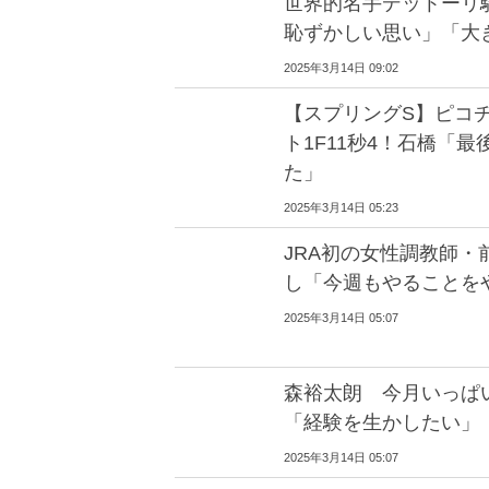
世界的名手デットーリ
恥ずかしい思い」「大
2025年3月14日 09:02
【スプリングS】ピコ
ト1F11秒4！石橋「
た」
2025年3月14日 05:23
JRA初の女性調教師
し「今週もやることを
2025年3月14日 05:07
森裕太朗 今月いっぱ
「経験を生かしたい」
2025年3月14日 05:07