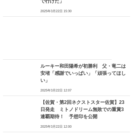
で行けた」
2025年3月22日 15:30
ルーキー和田陽希が初勝利 父・竜二は
安堵「感謝でいっぱい」「頑張ってほし
い」
2025年3月22日 12:07
【佐賀・第2回ネクストスター佐賀】23
日発走 ミトノドリーム無敗での重賞3
連覇期待！ 予想印を公開
2025年3月22日 12:00