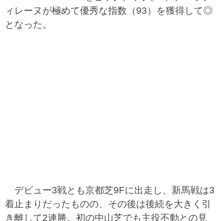
ィレーヌが極めて優秀な指数（93）を獲得して◎
となった。
デビュー3戦とも京都芝9Fに出走し、新馬戦は3
着止まりだったものの、その後は後続を大きく引
き離して2連勝。初の中山芝でも主役不動との見