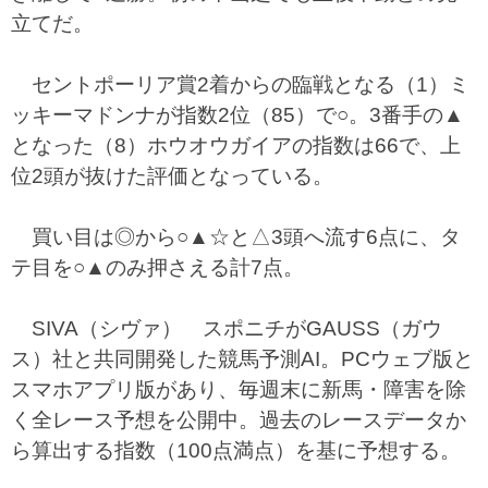
立てだ。
セントポーリア賞2着からの臨戦となる（1）ミ
ッキーマドンナが指数2位（85）で○。3番手の▲
となった（8）ホウオウガイアの指数は66で、上
位2頭が抜けた評価となっている。
買い目は◎から○▲☆と△3頭へ流す6点に、タ
テ目を○▲のみ押さえる計7点。
SIVA（シヴァ） スポニチがGAUSS（ガウ
ス）社と共同開発した競馬予測AI。PCウェブ版と
スマホアプリ版があり、毎週末に新馬・障害を除
く全レース予想を公開中。過去のレースデータか
ら算出する指数（100点満点）を基に予想する。