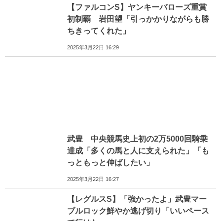
【ファルコンS】ヤンキーバローズ重賞
初制覇 岩田望「引っかかりながらも勝
ちきってくれた」
2025年3月22日 16:29
武豊 中央競馬史上初の2万5000回騎乗
達成「多くの馬と人に支えられた」「も
っともっと伸ばしたい」
2025年3月22日 16:27
【レグルスS】「強かったよ」武豊マー
ブルロック鮮やか逃げ切り「いいペース