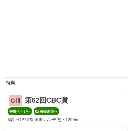
特集
第62回CBC賞
GⅢ
特集ページへ
確定新聞へ
3歳上OP 特指 国際 ハンデ 芝・1200m