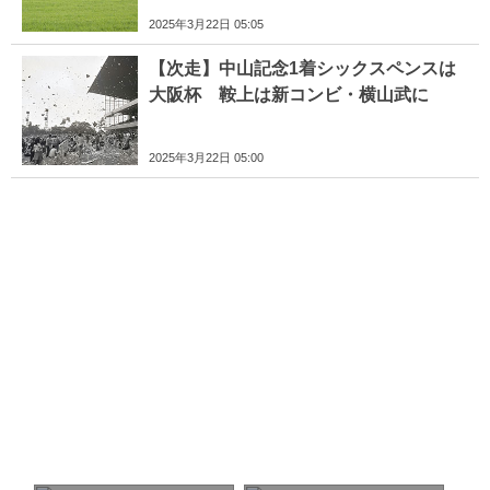
2025年3月22日 05:05
【次走】中山記念1着シックスペンスは
大阪杯 鞍上は新コンビ・横山武に
2025年3月22日 05:00