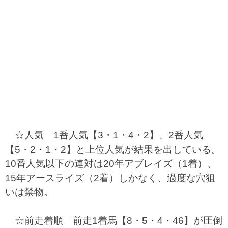
☆人気 1番人気【3・1・4・2】、2番人気
【5・2・1・2】と上位人気が結果を出している。
10番人気以下の連対は20年アブレイズ（1着）、
15年アースライズ（2着）しかなく、過度な穴狙
いは禁物。
☆前走着順 前走1着馬【8・5・4・46】が圧倒