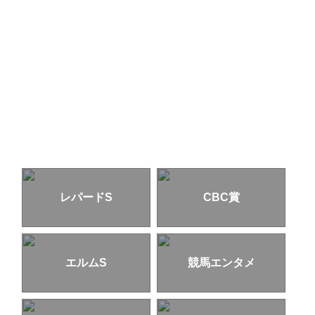
レパードS
CBC賞
エルムS
競馬エンタメ