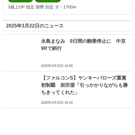
3歳上OP 指定 国際 別定 ダ・1700m
2025年3月22日のニュース
永島まなみ 9日間の騎乗停止に 中京
9Rで斜行
2025年3月22日 16:58
【ファルコンS】ヤンキーバローズ重賞
初制覇 岩田望「引っかかりながらも勝
ちきってくれた」
2025年3月22日 16:29