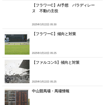
【フラワーC】AI予想 パラディレー
ヌ 不動の主役
2025年3月22日 05:30
【フラワーC】傾向と対策
2025年3月22日 05:25
【ファルコンS】傾向と対策
2025年3月22日 05:25
中山競馬場・馬場情報