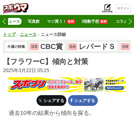
ログイン
初
ニュース
写真館
マジ買う！
3指数予想
コラム
有料
有料
トップ
ニュース
ニュース詳細
CBC賞
レパードＳ
今週の特集
GⅢ
GⅢ
GⅢ
【フラワーC】傾向と対策
2025年3月22日 05:25
シェアする
シェアする
過去10年の結果から傾向を探る。