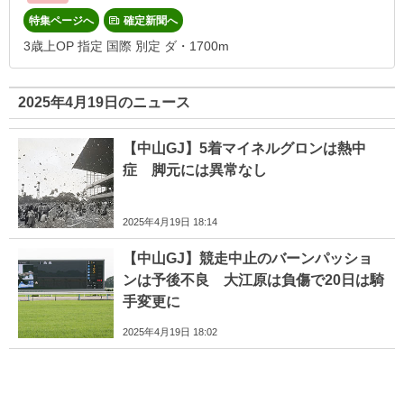
特集ページへ
確定新聞へ
3歳上OP 指定 国際 別定 ダ・1700m
2025年4月19日のニュース
【中山GJ】5着マイネルグロンは熱中
症 脚元には異常なし
2025年4月19日 18:14
【中山GJ】競走中止のバーンパッショ
ンは予後不良 大江原は負傷で20日は騎
手変更に
2025年4月19日 18:02