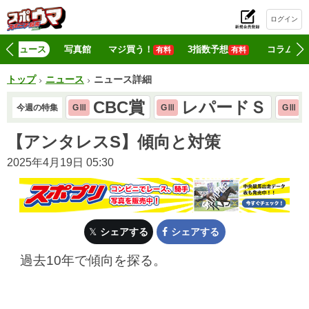
ログイン
初
ニュース
写真館
マジ買う！
3指数予想
コラム
有料
有料
トップ
ニュース
ニュース詳細
CBC賞
レパードＳ
今週の特集
GⅢ
GⅢ
GⅢ
【アンタレスS】傾向と対策
2025年4月19日 05:30
シェアする
シェアする
過去10年で傾向を探る。