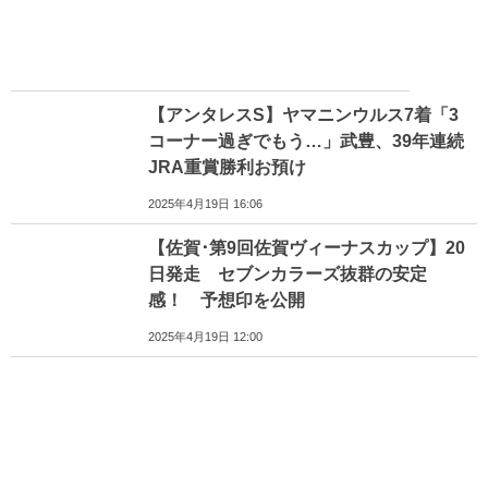
【アンタレスS】ヤマニンウルス7着「3
コーナー過ぎでもう…」武豊、39年連続
JRA重賞勝利お預け
2025年4月19日 16:06
【佐賀･第9回佐賀ヴィーナスカップ】20
日発走 セブンカラーズ抜群の安定
感！ 予想印を公開
2025年4月19日 12:00