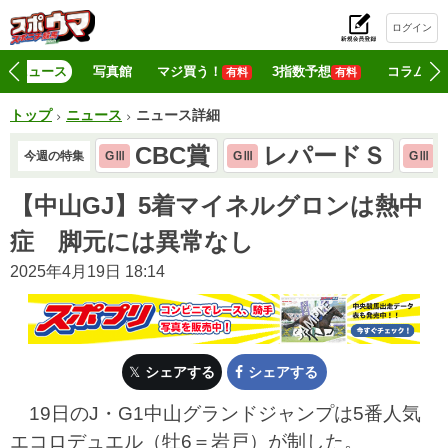
ログイン
初
ニュース
写真館
マジ買う！
3指数予想
コラム
有料
有料
トップ
ニュース
ニュース詳細
CBC賞
レパードＳ
今週の特集
GⅢ
GⅢ
GⅢ
【中山GJ】5着マイネルグロンは熱中
症 脚元には異常なし
2025年4月19日 18:14
シェアする
シェアする
19日のJ・G1中山グランドジャンプは5番人気
エコロデュエル（牡6＝岩戸）が制した。