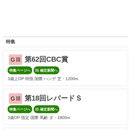
特集
第62回CBC賞
GⅢ
特集ページへ
確定新聞へ
3歳上OP 特指 国際 ハンデ 芝・1200m
第18回レパードＳ
GⅢ
特集ページへ
確定新聞へ
3歳OP 指定 国際 馬齢 ダ・1800m