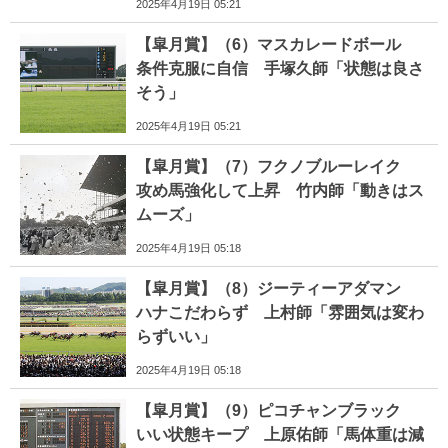
2025年4月19日 05:21
【皐月賞】（6）マスカレードボール
条件克服に自信 手塚久師「状態は良さ
そう」
2025年4月19日 05:21
【皐月賞】（7）フクノブルーレイク
攻め馬強化して上昇 竹内師「動きはス
ムーズ」
2025年4月19日 05:18
【皐月賞】（8）ジーティーアダマン
ハナこだわらず 上村師「雰囲気は変わ
らずいい」
2025年4月19日 05:18
【皐月賞】（9）ピコチャンブラック
いい状態キープ 上原佑師「馬体重は減