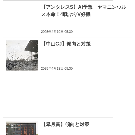
【アンタレスS】AI予想 ヤマニンウル
ス本命！4戦ぶりV好機
2025年4月19日 05:30
【中山GJ】傾向と対策
2025年4月19日 05:30
【皐月賞】傾向と対策