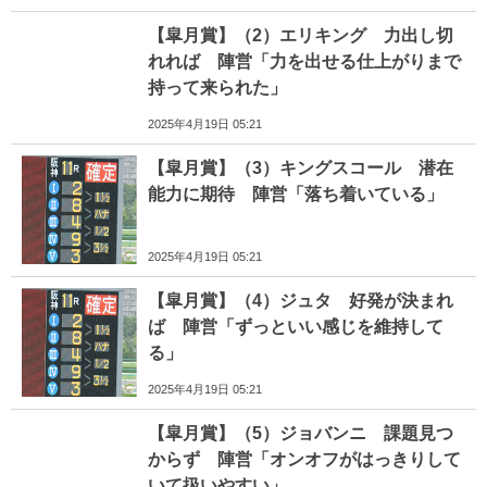
【皐月賞】（2）エリキング 力出し切
れれば 陣営「力を出せる仕上がりまで
持って来られた」
2025年4月19日 05:21
【皐月賞】（3）キングスコール 潜在
能力に期待 陣営「落ち着いている」
2025年4月19日 05:21
【皐月賞】（4）ジュタ 好発が決まれ
ば 陣営「ずっといい感じを維持して
る」
2025年4月19日 05:21
【皐月賞】（5）ジョバンニ 課題見つ
からず 陣営「オンオフがはっきりして
いて扱いやすい」