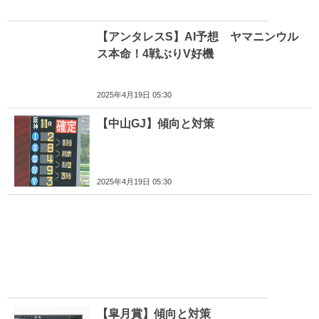
【アンタレスS】AI予想 ヤマニンウル
ス本命！4戦ぶりV好機
2025年4月19日 05:30
【中山GJ】傾向と対策
2025年4月19日 05:30
【皐月賞】傾向と対策