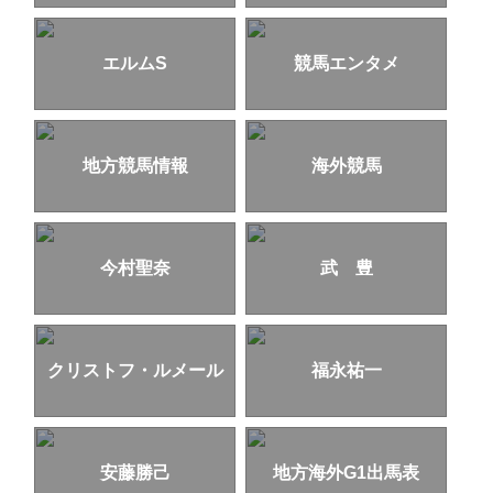
エルムS
競馬エンタメ
地方競馬情報
海外競馬
今村聖奈
武 豊
クリストフ・ルメール
福永祐一
安藤勝己
地方海外G1出馬表