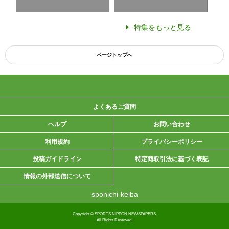
特集をもっと見る
ページトップへ
よくあるご質問
ヘルプ
お問い合わせ
利用規約
プライバシーポリシー
投稿ガイドライン
特定商取引法に基づく表記
情報の外部送信について
sponichi-keiba
Copyright © SPORTS NIPPON NEWSPAPERS.
All Rights Reserved.