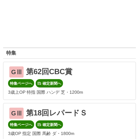
特集
第62回CBC賞
GⅢ
特集ページへ
確定新聞へ
3歳上OP 特指 国際 ハンデ 芝・1200m
第18回レパードＳ
GⅢ
特集ページへ
確定新聞へ
3歳OP 指定 国際 馬齢 ダ・1800m