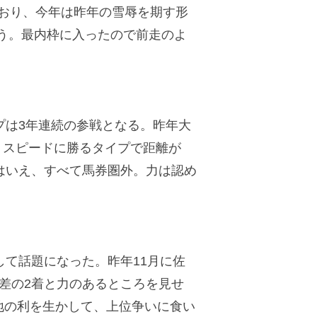
ており、今年は昨年の雪辱を期す形
う。最内枠に入ったので前走のよ
プは3年連続の参戦となる。昨年大
、スピードに勝るタイプで距離が
とはいえ、すべて馬券圏外。力は認め
して話題になった。昨年11月に佐
1差の2着と力のあるところを見せ
地の利を生かして、上位争いに食い