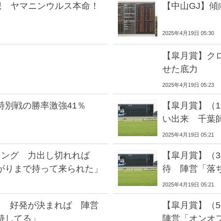
想 ヤマニンウルス本命！
【中山GJ】傾
2025年4月19日 05:30
【皐月賞】ク
せた底力
2025年4月19日 05:23
特別戦の勝率激強41％
【皐月賞】（
い出来 千葉
2025年4月19日 05:21
キング 力出し切れれば
【皐月賞】（
がりまで持って来られた」
待 陣営「落
2025年4月19日 05:21
タ 好発が決まれば 陣営
【皐月賞】（
持してる」
陣営「オンオ