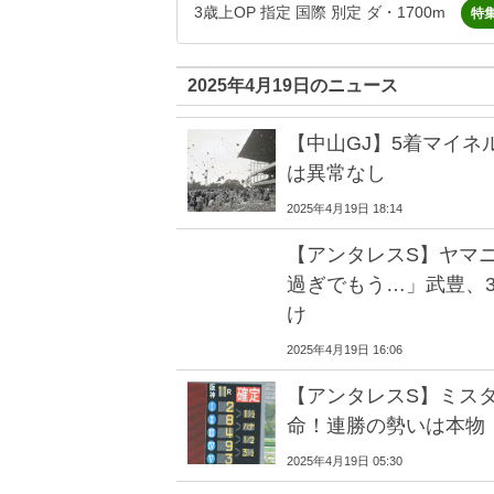
3歳上OP 指定 国際 別定 ダ・1700m
特
2025年4月19日のニュース
【中山GJ】5着マイネ
は異常なし
2025年4月19日 18:14
【アンタレスS】ヤマニ
過ぎでもう…」武豊、3
け
2025年4月19日 16:06
【アンタレスS】ミス
命！連勝の勢いは本物
2025年4月19日 05:30