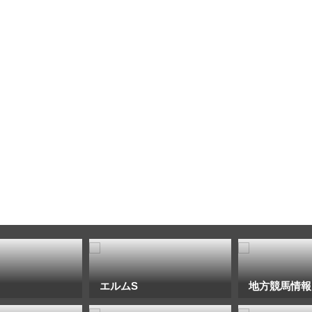
エルムS
地方競馬情報