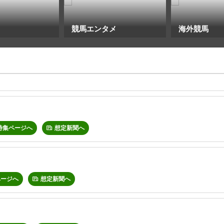
競馬エンタメ
海外競馬
特集ページへ
想定新聞へ
ページへ
想定新聞へ