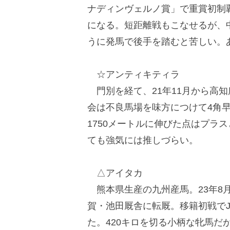
ナディンヴェルノ賞」で重賞初制
になる。短距離戦もこなせるが、
うに発馬で後手を踏むと苦しい。
☆アンティキティラ
門別を経て、21年11月から高
会は不良馬場を味方につけて4角
1750メートルに伸びた点はプラ
ても強気には推しづらい。
△アイタカ
熊本県生産の九州産馬。23年8月
賀・池田厩舎に転厩。移籍初戦でJ
た。420キロを切る小柄な牝馬