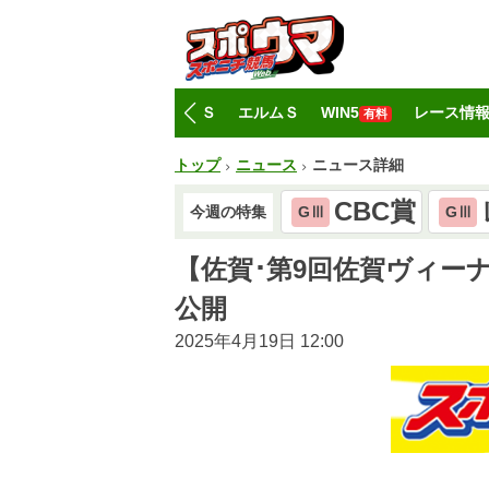
トップ
CBC賞
レパードＳ
エルムＳ
WIN5
レース情
有料
トップ
ニュース
ニュース詳細
CBC賞
今週の特集
GⅢ
GⅢ
【佐賀･第9回佐賀ヴィー
公開
2025年4月19日 12:00