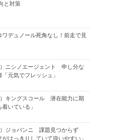
向と対策
ロワデュノール死角なし！前走で見
1）ニシノエージェント 申し分な
師「元気でフレッシュ」
3）キングスコール 潜在能力に期
ち着いている」
5）ジョバンニ 課題見つからず
フがはっきりしていて扱いやすい」