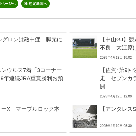
集ページへ
想定新聞へ
ルグロンは熱中症 脚元に
【中山GJ】
不良 大江原
2025年4月19日 18:02
ンウルス7着「3コーナー
【佐賀･第9回
9年連続JRA重賞勝利お預
走 セブンカ
開
2025年4月19日 12:00
ターX マーブルロック本
【アンタレス
2025年4月19日 05:30