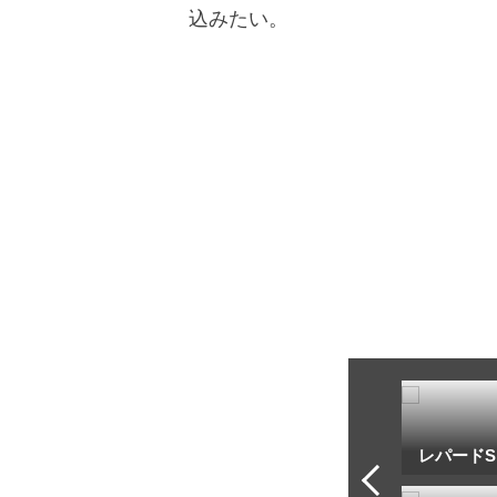
込みたい。
トフ・ルメール
安藤勝己
レパードS