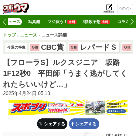
ログイン
初
ニュース
写真館
マジ買う！
3指数予想
コラム
有料
有料
トップ
ニュース
ニュース詳細
CBC賞
レパードＳ
今週の特集
GⅢ
GⅢ
GⅢ
【フローラS】ルクスジニア 坂路
1F12秒0 平田師「うまく逃がしてく
れたらいいけど…」
2025年4月24日 05:13
シェアする
シェアする