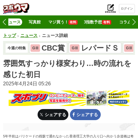
ログイン
初
ニュース
写真館
マジ買う！
3指数予想
コラム
有料
有料
トップ
ニュース
ニュース詳細
CBC賞
レパードＳ
今週の特集
GⅢ
GⅢ
GⅢ
雰囲気すっかり様変わり…時の流れを
感じた初日
2025年4月24日 05:26
シェアする
シェアする
5年半前はバリケードの残骸で通れなかった香港理工大学の入り口へ向かう歩道橋は奇