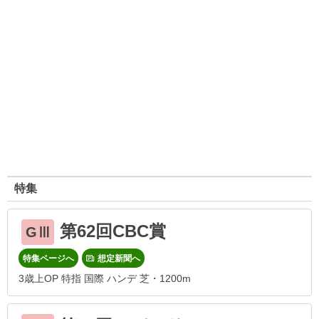
特集
第62回CBC賞
GⅢ
特集ページへ
想定新聞へ
3歳上OP 特指 国際 ハンデ 芝・1200m