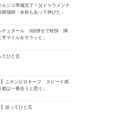
ネルジコ準備完了！父ドゥラメンテ
高柳瑞師「余裕もあって伸びた」
ルチュタール 3頭併せで軽快 陣
に半マイルをサラッと」
ってひと言
C】ニホンピロキーフ スピード感
京都は一番合うと思う」
C】追ってひと言