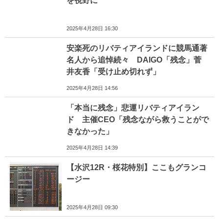
を視野に
2025年4月28日 16:30
安楽死のリバティアイランドに競馬通著
名人から追悼続々 DAIGO「残念」菅
井友香「受け止め切れず」
2025年4月28日 14:56
「本当に残念」悲運リバティアイラン
ド 主催CEO「残念ながら救うことがで
きなかった」
2025年4月28日 14:39
【水沢12R・桜花特別】ここもグランコ
ージー
2025年4月28日 09:30