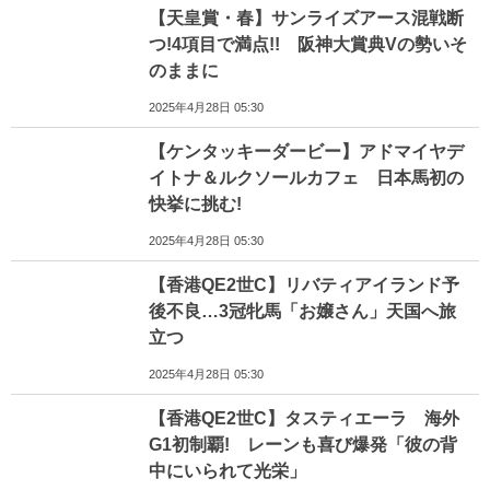
【天皇賞・春】サンライズアース混戦断
つ!4項目で満点!! 阪神大賞典Vの勢いそ
のままに
2025年4月28日 05:30
【ケンタッキーダービー】アドマイヤデ
イトナ＆ルクソールカフェ 日本馬初の
快挙に挑む!
2025年4月28日 05:30
【香港QE2世C】リバティアイランド予
後不良…3冠牝馬「お嬢さん」天国へ旅
立つ
2025年4月28日 05:30
【香港QE2世C】タスティエーラ 海外
G1初制覇! レーンも喜び爆発「彼の背
中にいられて光栄」