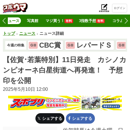
ログイン
初
ニュース
写真館
マジ買う！
3指数予想
コラム
有料
有料
トップ
ニュース
ニュース詳細
CBC賞
レパードＳ
今週の特集
GⅢ
GⅢ
GⅢ
【佐賀･若葉特別】11日発走 カシノカ
ンピオーネ白星街道へ再発進！ 予想
印を公開
2025年5月10日 12:00
シェアする
シェアする