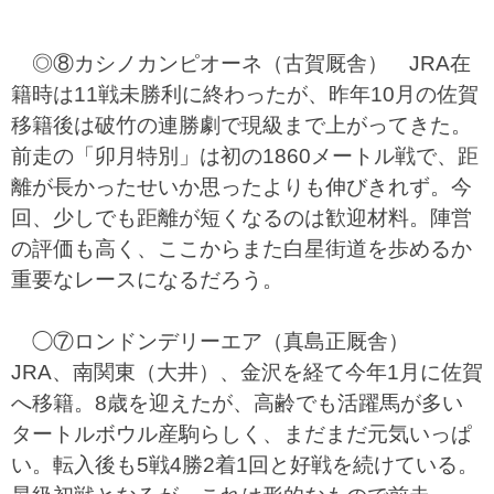
◎⑧カシノカンピオーネ（古賀厩舎） JRA在
籍時は11戦未勝利に終わったが、昨年10月の佐賀
移籍後は破竹の連勝劇で現級まで上がってきた。
前走の「卯月特別」は初の1860メートル戦で、距
離が長かったせいか思ったよりも伸びきれず。今
回、少しでも距離が短くなるのは歓迎材料。陣営
の評価も高く、ここからまた白星街道を歩めるか
重要なレースになるだろう。
◯⑦ロンドンデリーエア（真島正厩舎）
JRA、南関東（大井）、金沢を経て今年1月に佐賀
へ移籍。8歳を迎えたが、高齢でも活躍馬が多い
タートルボウル産駒らしく、まだまだ元気いっぱ
い。転入後も5戦4勝2着1回と好戦を続けている。