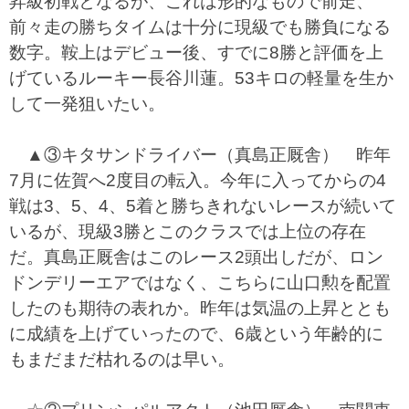
昇級初戦となるが、これは形的なもので前走、
前々走の勝ちタイムは十分に現級でも勝負になる
数字。鞍上はデビュー後、すでに8勝と評価を上
げているルーキー長谷川蓮。53キロの軽量を生か
して一発狙いたい。
▲③キタサンドライバー（真島正厩舎） 昨年
7月に佐賀へ2度目の転入。今年に入ってからの4
戦は3、5、4、5着と勝ちきれないレースが続いて
いるが、現級3勝とこのクラスでは上位の存在
だ。真島正厩舎はこのレース2頭出しだが、ロン
ドンデリーエアではなく、こちらに山口勲を配置
したのも期待の表れか。昨年は気温の上昇ととも
に成績を上げていったので、6歳という年齢的に
もまだまだ枯れるのは早い。