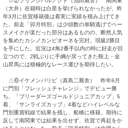
☆②プリンシパルアクト（池田厩舎） 南関東
（大井）在籍時は白星を挙げられなかったが、昨
年3月に佐賀移籍後は着実に実績を積み上げてき
た。前走「卯月特別」は少頭数の単騎逃げでペー
スメイクが楽だった部分はあるものの、断然人気
を集めたカシノカンピオーネを完封。現級2勝目
を手にした。近況は4角2番手以内の時に好走が目
立つので、2戦ぶりに手綱が戻ってきた鞍上・金
山昇馬には積極的なレース運びを期待したい。
△⑥イケメンパリピ（真島二厩舎） 昨年6月
に門別「フレッシュチャレンジ」でデビュー勝
ち。「ブリーダーズゴールドジュニアカップ」5
着、「サンライズカップ」4着などハイレベルな
門別重賞戦線で結果を残し、船橋に移籍。期待に
反して南関東では結果を出せず、佐賀で再起をか