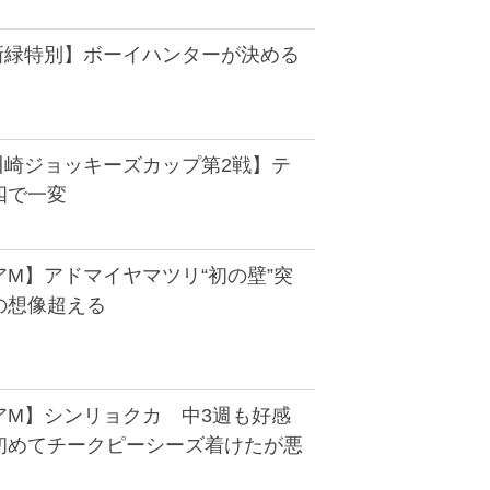
・新緑特別】ボーイハンターが決める
川崎ジョッキーズカップ第2戦】テ
四で一変
M】アドマイヤマツリ“初の壁”突
の想像超える
アM】シンリョクカ 中3週も好感
初めてチークピーシーズ着けたが悪