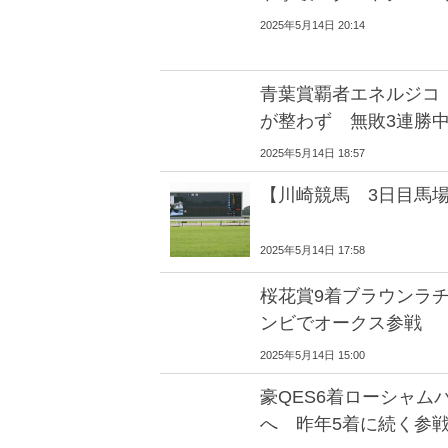
2025年5月14日 20:14
青葉賞覇者エネルジコ
が整わず 無敗3連勝
2025年5月14日 18:57
【川崎競馬 3日目馬
2025年5月14日 17:58
桜花賞9着ブラウンラ
ンビでオークス参戦
2025年5月14日 15:00
豪QES6着ローシャム
へ 昨年5着に続く