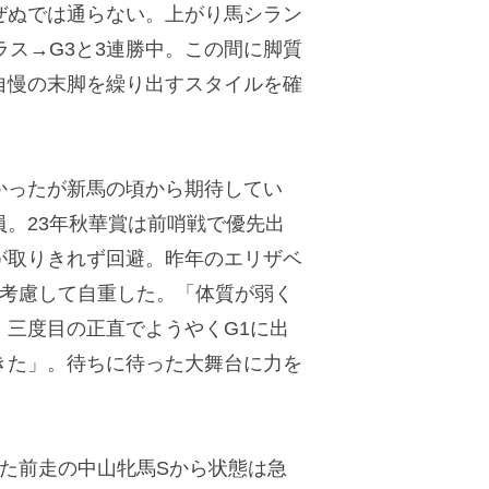
ぬでは通らない。上がり馬シラン
ラス→G3と3連勝中。この間に脚質
自慢の末脚を繰り出すスタイルを確
ったが新馬の頃から期待してい
。23年秋華賞は前哨戦で優先出
が取りきれず回避。昨年のエリザベ
を考慮して自重した。「体質が弱く
。三度目の正直でようやくG1に出
きた」。待ちに待った大舞台に力を
た前走の中山牝馬Sから状態は急