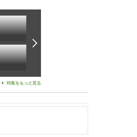
特集をもっと見る