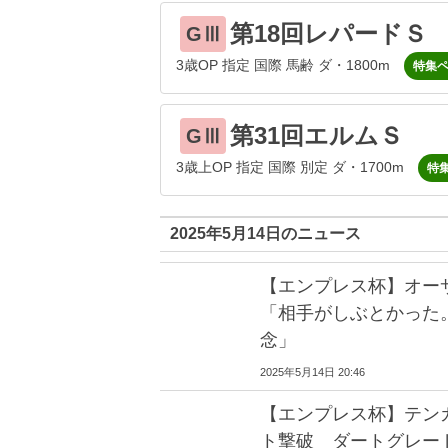
第18回レパードＳ
GⅢ
3歳OP 指定 国際 馬齢 ダ・1800m
特集
第31回エルムＳ
GⅢ
3歳上OP 指定 国際 別定 ダ・1700m
特
2025年5月14日のニュース
【エンプレス杯】オー
「相手がしぶとかった
念」
2025年5月14日 20:46
【エンプレス杯】テン
ト撃破 ダートグレー