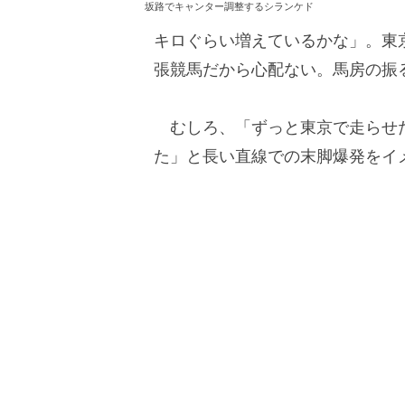
坂路でキャンター調整するシランケド
キロぐらい増えているかな」。東
張競馬だから心配ない。馬房の振
むしろ、「ずっと東京で走らせた
た」と長い直線での末脚爆発をイ