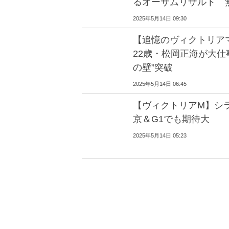
るオーサムリザルト 無
2025年5月14日 09:30
【追憶のヴィクトリア
22歳・松岡正海が大仕
の壁”突破
2025年5月14日 06:45
【ヴィクトリアM】シ
京＆G1でも期待大
2025年5月14日 05:23