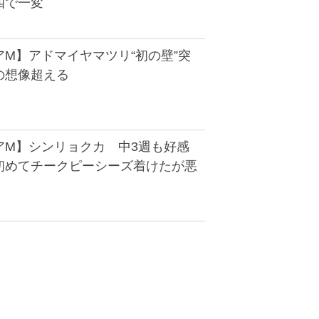
四で一変
M】アドマイヤマツリ“初の壁”突
の想像超える
アM】シンリョクカ 中3週も好感
初めてチークピーシーズ着けたが悪