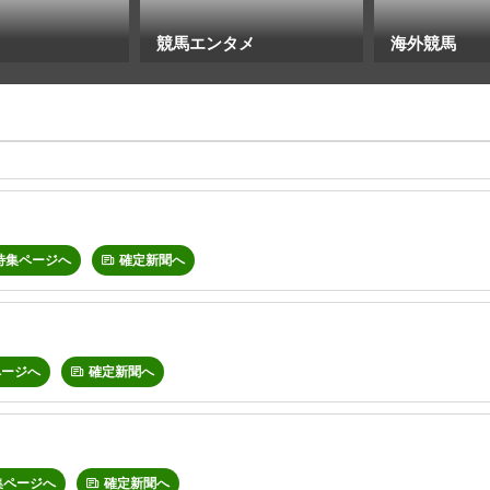
競馬エンタメ
海外競馬
特集ページへ
確定新聞へ
ページへ
確定新聞へ
集ページへ
確定新聞へ