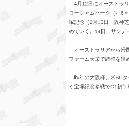
4月12日にオーストラリ
ローシャムパーク（牡6
塚記念（6月15日、阪神
めていく。14日、サンデ
オーストラリアから帰国
ファーム天栄で調整を進
昨年の大阪杯、米BCター
く宝塚記念参戦でG1初制