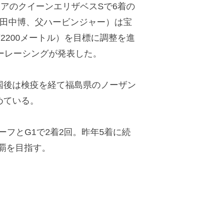
アのクイーンエリザベスSで6着の
＝田中博、父ハービンジャー）は宝
芝2200メートル）を目標に調整を進
ーレーシングが発表した。
後は検疫を経て福島県のノーザン
めている。
フとG1で2着2回。昨年5着に続
覇を目指す。