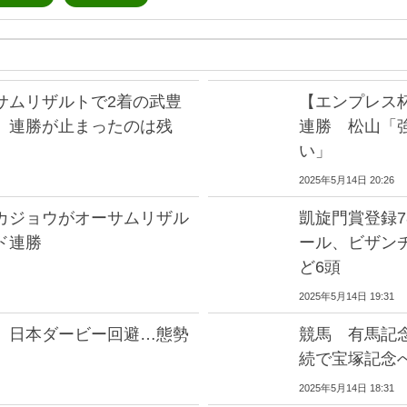
サムリザルトで2着の武豊
【エンプレス
。連勝が止まったのは残
連勝 松山「
い」
2025年5月14日 20:26
カジョウがオーサムリザル
凱旋門賞登録
ド連勝
ール、ビザン
ど6頭
2025年5月14日 19:31
 日本ダービー回避…態勢
競馬 有馬記
中
続で宝塚記念
2025年5月14日 18:31