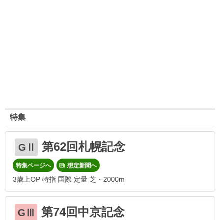
特集
第62回札幌記念
GⅡ
特集ページへ
想定新聞へ
3歳上OP 特指 国際 定量 芝・2000m
第74回中京記念
GⅢ