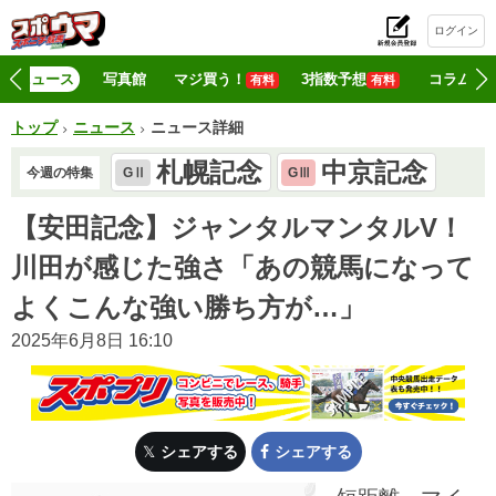
ログイン
初
ニュース
写真館
マジ買う！
3指数予想
コラム
有料
有料
トップ
ニュース
ニュース詳細
札幌記念
中京記念
今週の特集
GⅡ
GⅢ
【安田記念】ジャンタルマンタルV！
川田が感じた強さ「あの競馬になって
よくこんな強い勝ち方が…」
2025年6月8日 16:10
シェアする
シェアする