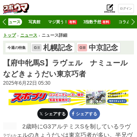
ログイン
初
ニュース
写真館
マジ買う！
3指数予想
コラム
有料
有料
トップ
ニュース
ニュース詳細
札幌記念
中京記念
今週の特集
GⅡ
GⅢ
【府中牝馬S】ラヴェル ナミュール
などきょうだい東京巧者
2025年6月22日 05:30
シェアする
シェアする
2歳時にG3アルテミスSを制しているラヴ
ェルのきょうだいは東京巧者が多い。半兄ヴ
ラヴェル