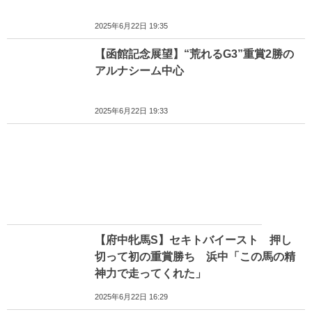
2025年6月22日 19:35
【函館記念展望】“荒れるG3”重賞2勝の
アルナシーム中心
2025年6月22日 19:33
【府中牝馬S】セキトバイースト 押し
切って初の重賞勝ち 浜中「この馬の精
神力で走ってくれた」
2025年6月22日 16:29