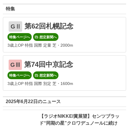
特集
第62回札幌記念
GⅡ
特集ページへ
想定新聞へ
3歳上OP 特指 国際 定量 芝・2000m
第74回中京記念
GⅢ
特集ページへ
想定新聞へ
3歳上OP 特指 国際 別定 芝・1600m
2025年6月22日のニュース
【ラジオNIKKEI賞展望】センツブラッ
ド“同期の星”クロワデュノールに続け