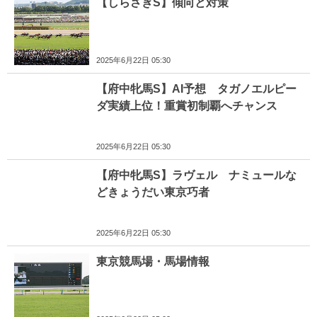
【しらさぎS】傾向と対策
2025年6月22日 05:30
【府中牝馬S】AI予想 タガノエルピー
ダ実績上位！重賞初制覇へチャンス
2025年6月22日 05:30
【府中牝馬S】ラヴェル ナミュールな
どきょうだい東京巧者
2025年6月22日 05:30
東京競馬場・馬場情報