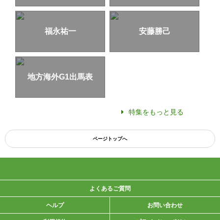
福永祐一
安藤勝己
地方海外G1出馬表
特集をもっと見る
ページトップへ
よくあるご質問
ヘルプ
お問い合わせ