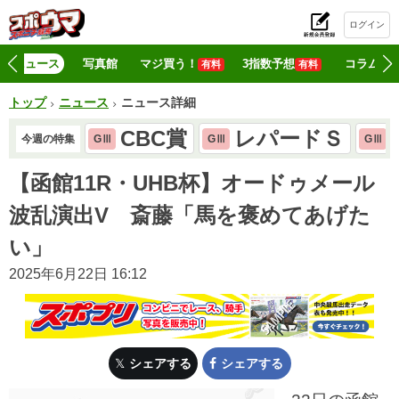
ログイン
初
ニュース
写真館
マジ買う！
3指数予想
コラム
有料
有料
トップ
ニュース
ニュース詳細
CBC賞
レパードＳ
今週の特集
GⅢ
GⅢ
GⅢ
【函館11R・UHB杯】オードゥメール
波乱演出V 斎藤「馬を褒めてあげた
い」
2025年6月22日 16:12
シェアする
シェアする