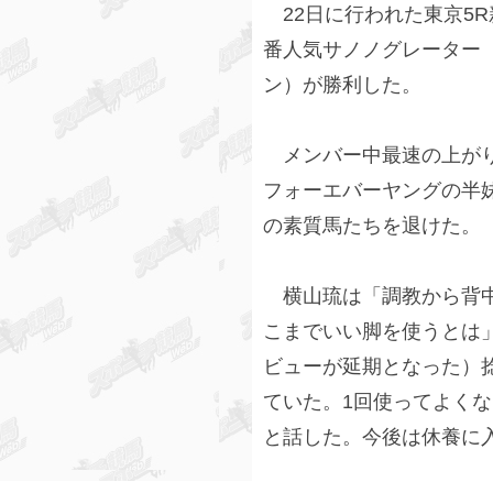
22日に行われた東京5R
番人気サノノグレーター
ン）が勝利した。
メンバー中最速の上がり3
フォーエバーヤングの半
の素質馬たちを退けた。
横山琉は「調教から背中
こまでいい脚を使うとは
ビューが延期となった）
ていた。1回使ってよく
と話した。今後は休養に