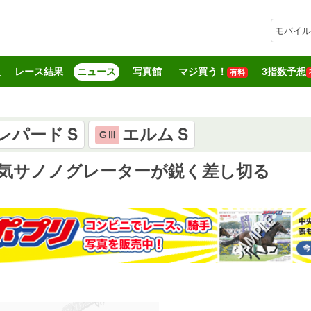
モバイル
報
レース結果
ニュース
写真館
マジ買う！
3指数予想
有料
レパードＳ
エルムＳ
GⅢ
人気サノノグレーターが鋭く差し切る