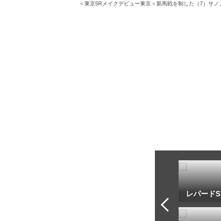
＜東京5Rメイクデビュー東京＞新馬戦を制した（7）サ
トフ・ルメール
安藤勝己
レパードS