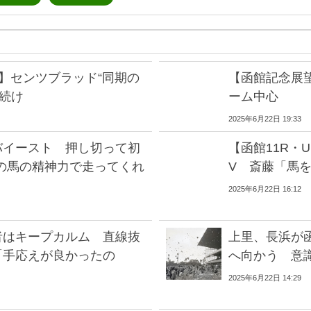
望】センツブラッド“同期の
【函館記念展望
続け
ーム中心
2025年6月22日 19:33
バイースト 押し切って初
【函館11R・
の馬の精神力で走ってくれ
V 斎藤「馬
2025年6月22日 16:12
者はキープカルム 直線抜
上里、長浜が
「手応えが良かったの
へ向かう 意
2025年6月22日 14:29