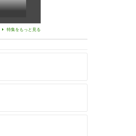
特集をもっと見る