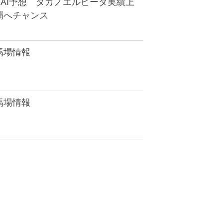
AI予想 タガノエルピーダ実績上
覇へチャンス
馬場情報
馬場情報