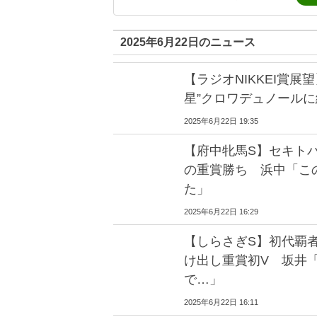
2025年6月22日のニュース
【ラジオNIKKEI賞展
星”クロワデュノールに
2025年6月22日 19:35
【府中牝馬S】セキト
の重賞勝ち 浜中「こ
た」
2025年6月22日 16:29
【しらさぎS】初代覇
け出し重賞初V 坂井
で…」
2025年6月22日 16:11