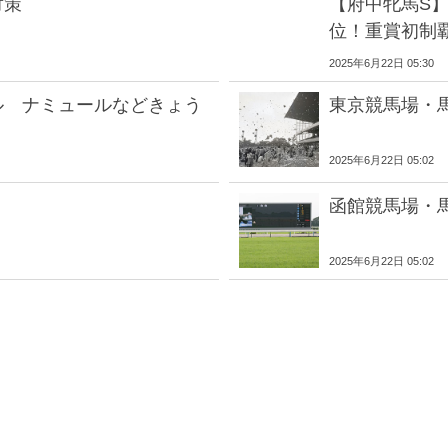
対策
【府中牝馬S】
位！重賞初制
2025年6月22日 05:30
ル ナミュールなどきょう
東京競馬場・
2025年6月22日 05:02
函館競馬場・
2025年6月22日 05:02