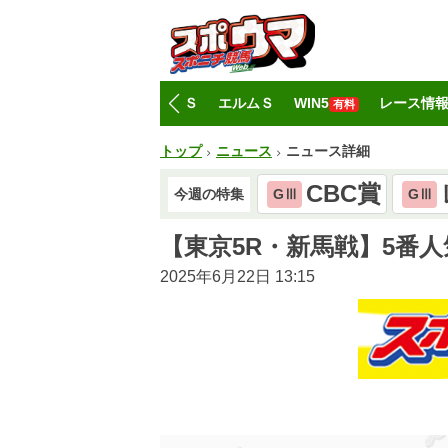
トップ
CBC賞
レパードＳ
エルムＳ
WIN5
レース情
有料
トップ
ニュース
ニュース詳細
CBC賞
今週の特集
GⅢ
GⅢ
【東京5R・新馬戦】5番
2025年6月22日 13:15