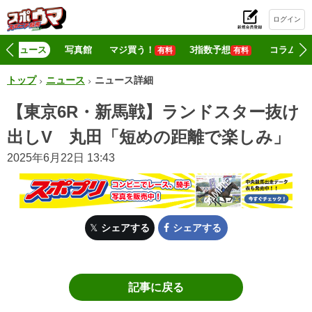
ログイン
初
ニュース
写真館
マジ買う！
3指数予想
コラム
有料
有料
トップ
ニュース
ニュース詳細
【東京6R・新馬戦】ランドスター抜け
出しV 丸田「短めの距離で楽しみ」
2025年6月22日 13:43
シェアする
シェアする
記事に戻る