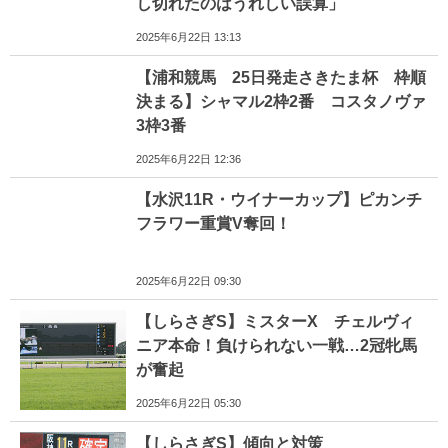
し切れたのはうれしい誤算」
2025年6月22日 13:13
【浦和競馬 25日発走さきたま杯 枠順
決まる】シャマル2枠2番 コスタノヴァ
3枠3番
2025年6月22日 12:36
【水沢11R・ウイナーカップ】ピカンチ
フラワー重賞V奪回！
2025年6月22日 09:30
【しらさぎS】ミスターX チェルヴィ
ニア本命！負けられない一戦…2冠牝馬
が奮起
2025年6月22日 05:30
【しらさぎS】傾向と対策