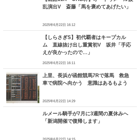
乱演出V 斎藤「馬を褒めてあげたい」
2025年6月22日 16:12
【しらさぎS】初代覇者はキープカル
ム 直線抜け出し重賞初V 坂井「手応
えが良かったので…」
2025年6月22日 16:11
上里、長浜が函館競馬7Rで落馬 救急
車で病院へ向かう 意識はあるもよう
2025年6月22日 14:29
ルメール騎手が7月に3週間の夏休みへ
「新潟開催で復帰します」
2025年6月22日 14:15