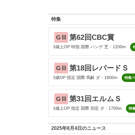
特集
第62回CBC賞
GⅢ
3歳上OP 特指 国際 ハンデ 芝・1200m
第18回レパードＳ
GⅢ
3歳OP 指定 国際 馬齢 ダ・1800m
特集
第31回エルムＳ
GⅢ
3歳上OP 指定 国際 別定 ダ・1700m
特
2025年8月4日のニュース