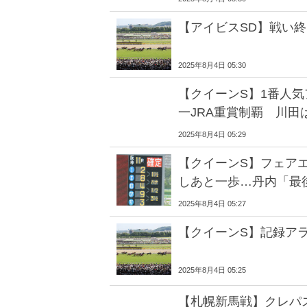
【アイビスSD】戦い
2025年8月4日 05:30
【クイーンS】1番人
一JRA重賞制覇 川田
2025年8月4日 05:29
【クイーンS】フェア
しあと一歩…丹内「最
2025年8月4日 05:27
【クイーンS】記録ア
2025年8月4日 05:25
【札幌新馬戦】クレパ