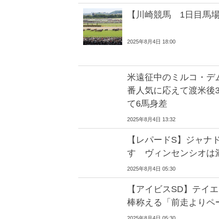
【川崎競馬 1日目馬
2025年8月4日 18:00
米遠征中のミルコ・デム
番人気に応えて渡米後
て6馬身差
2025年8月4日 13:32
【レパードS】ジャナド
す ヴィンセンシオは
2025年8月4日 05:30
【アイビスSD】テイ
棒称える「前走よりペ
2025年8月4日 05:30