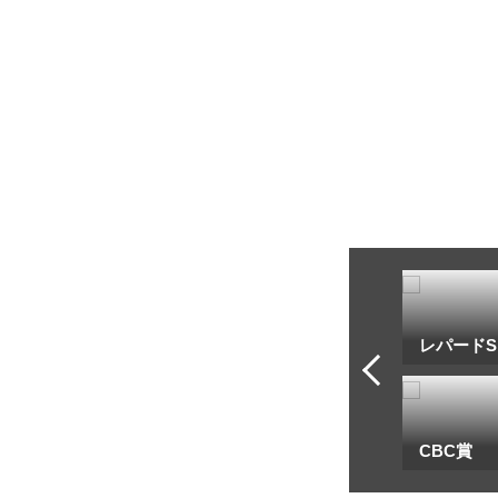
トフ・ルメール
安藤勝己
レパードS
一
地方海外G1出馬表
CBC賞