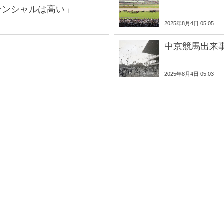
テンシャルは高い」
2025年8月4日 05:05
中京競馬出来
2025年8月4日 05:03