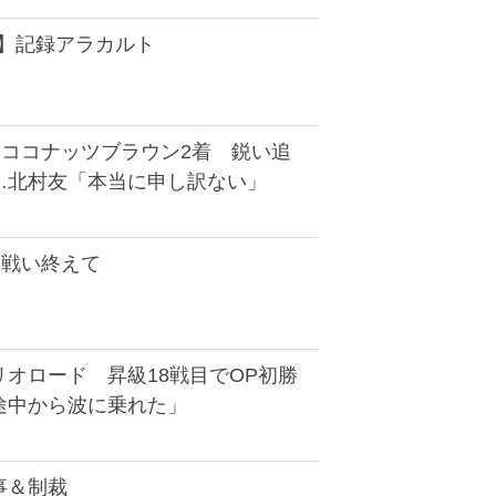
D】記録アラカルト
】ココナッツブラウン2着 鋭い追
…北村友「本当に申し訳ない」
】戦い終えて
オロード 昇級18戦目でOP初勝
途中から波に乗れた」
事＆制裁