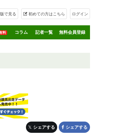
版で見る
初めての方はこちら
ログイン
コラム
記者一覧
無料会員登録
有料
シェアする
シェアする