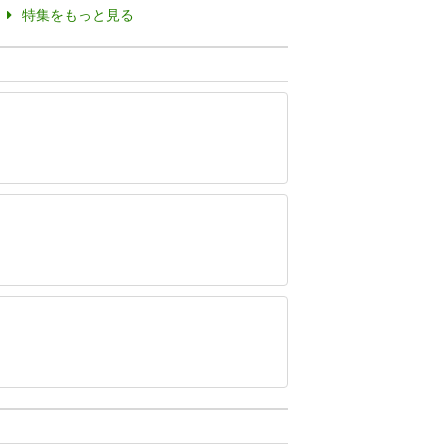
特集をもっと見る