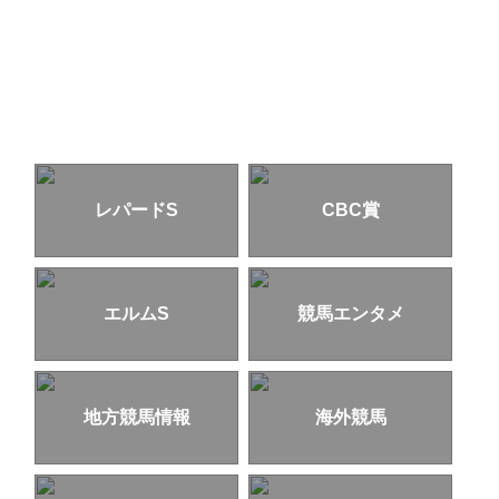
レパードS
CBC賞
エルムS
競馬エンタメ
地方競馬情報
海外競馬