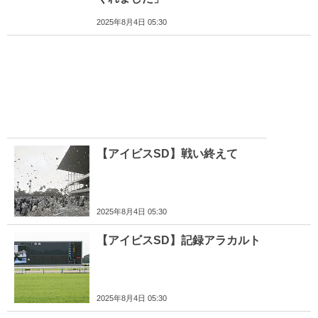
2025年8月4日 05:30
【アイビスSD】戦い終えて
2025年8月4日 05:30
【アイビスSD】記録アラカルト
2025年8月4日 05:30