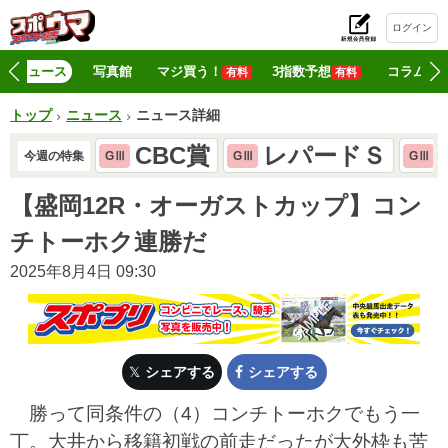
ログイン
初
ニュース
写真館
マジ買う！
3指数予想
コラム
有料
有料
トップ
ニュース
ニュース詳細
CBC賞
レパードＳ
今週の特集
GⅢ
GⅢ
GⅢ
【盛岡12R・オーガストカップ】コン
チトーホク連勝だ
2025年8月4日 09:30
シェアする
シェアする
勝って同条件の（4）コンチトーホクでもう一
丁。大井から移籍初戦の前走だったが大外枠も苦