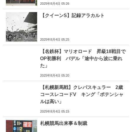
2025年8月4日 05:26
【クイーンS】記録アラカルト
2025年8月4日 05:25
【名鉄杯】マリオロード 昇級18戦目で
OP初勝利 バデル「途中から波に乗れ
た」
2025年8月4日 05:20
【札幌新馬戦】クレパスキュラー 2歳
コースレコードV キング「ポテンシャ
ルは高い」
2025年8月4日 05:15
札幌競馬出来事＆制裁