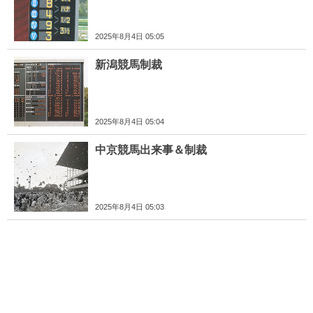
2025年8月4日 05:05
新潟競馬制裁
2025年8月4日 05:04
中京競馬出来事＆制裁
2025年8月4日 05:03