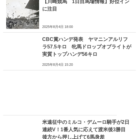
【川崎競馬 1日目馬場情報】好位イン
に注目
2025年8月4日 18:00
CBC賞ハンデ発表 ヤマニンアルリフ
ラ57.5キロ 牝馬ドロップオブライトが
実質トップハンデ56キロ
2025年8月4日 15:20
米遠征中のミルコ・デムーロ騎手が2日
連続V！1番人気に応えて渡米後3勝目
後方から押し上げて6馬身差