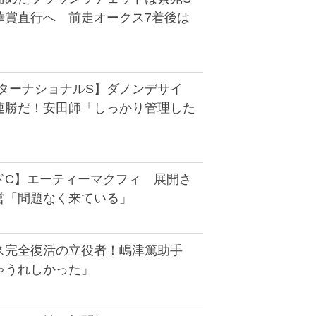
華賞直行へ 前走オークス7着後は
ンターナショナルS】ダノンデサイ
連勝だ！安田師「しっかり管理した
ドC】エーティーマクフィ 展開さ
営「問題なく来ている」
ス完全復活の立役者！嶋津篤助手
ゃうれしかった」