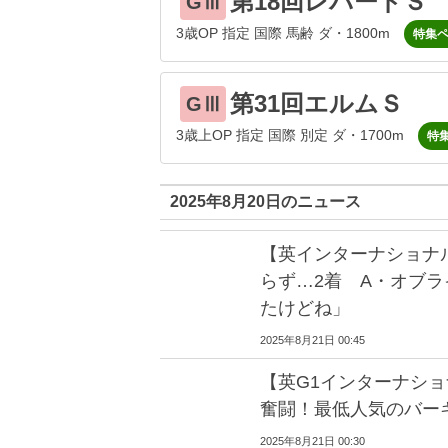
第18回レパードＳ
GⅢ
3歳OP 指定 国際 馬齢 ダ・1800m
特集
第31回エルムＳ
GⅢ
3歳上OP 指定 国際 別定 ダ・1700m
特
2025年8月20日のニュース
【英インターナショナ
らず…2着 A・オブ
たけどね」
2025年8月21日 00:45
【英G1インターナシ
奮闘！最低人気のバー
2025年8月21日 00:30