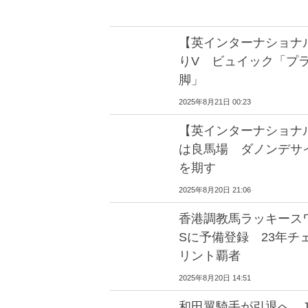
【英インターナショナ
りV ビュイック「プ
脚」
2025年8月21日 00:23
【英インターナショナ
は良馬場 ダノンデサ
を期す
2025年8月20日 21:06
香港調教馬ラッキース
Sに予備登録 23年チ
リント覇者
2025年8月20日 14:51
和田翼騎手が引退へ J