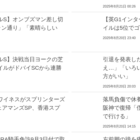
2025年8月21日 00:26
ルS】オンブズマン差し切
【英G1イン
ラン通り」「素晴らしい
イルは5位でゴ
2025年8月20日 23:40
ルS】決戦当日ヨークの芝
引退を発表し
イルがドバイSCから連勝
え…」「いろ
方がいい」
2025年8月20日 20:03
ワイネスがスプリンターズ
落馬負傷で休養
ェアマンズSP、香港スプ
阪神で復帰「
で行ける」
2025年8月20日 14:15
RA騎手免許9月3日付で取
左前脚の蹄を