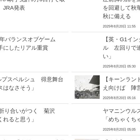
JRA発表
を回避して秋
秋に備える
2025年8月20日 11:55
01年バランスオブゲーム
【英・G1イ
手にしたリアル重賞
ル 左回りで
い」
2025年8月20日 05:30
ルプスペルシュ 得意舞台
【キーンラン
スはなさそう」
え向けば 陣
2025年8月20日 05:16
 折り合いがつく 菊沢
ヤマニンウル
くれると思う」
「めちゃくち
2025年8月20日 05:05