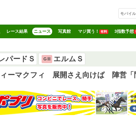
モバイル
報
レース結果
ニュース
写真館
マジ買う！
3指数予想
有料
レパードＳ
エルムＳ
GⅢ
ティーマクフィ 展開さえ向けば 陣営「