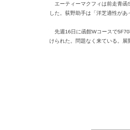
エーティーマクフィは前走青函Sが
した。荻野助手は「洋芝適性があ
先週16日に函館Wコースで5F7
けられた。問題なく来ている。展