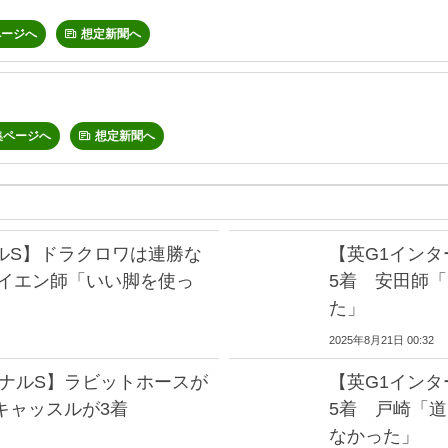
ページへ
想定新聞へ
集ページへ
想定新聞へ
ルS】ドラクロワは連勝な
【英G1イン
ライエン師「いい脚を使っ
5着 安田師
た」
2025年8月21日 00:32
ョナルS】ラビットホースが
【英G1イン
キャッスルが3着
5着 戸崎「
なかった」