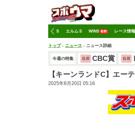
トップ
CBC賞
レパードＳ
エルムＳ
WIN5
レース情
有料
トップ
ニュース
ニュース詳細
CBC賞
今週の特集
GⅢ
GⅢ
【キーンランドC】エー
2025年8月20日 05:16