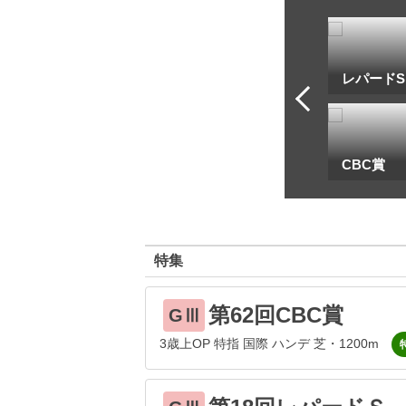
トフ・ルメール
安藤勝己
レパードS
一
地方海外G1出馬表
CBC賞
特集
第62回CBC賞
GⅢ
3歳上OP 特指 国際 ハンデ 芝・1200m