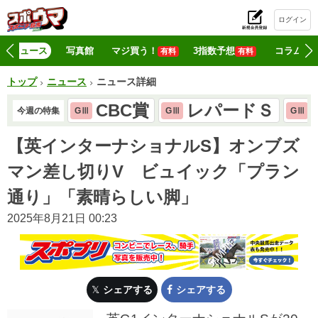
ログイン
初
ニュース
写真館
マジ買う！
3指数予想
コラム
有料
有料
トップ
ニュース
ニュース詳細
CBC賞
レパードＳ
今週の特集
GⅢ
GⅢ
GⅢ
【英インターナショナルS】オンブズ
マン差し切りV ビュイック「プラン
通り」「素晴らしい脚」
2025年8月21日 00:23
シェアする
シェアする