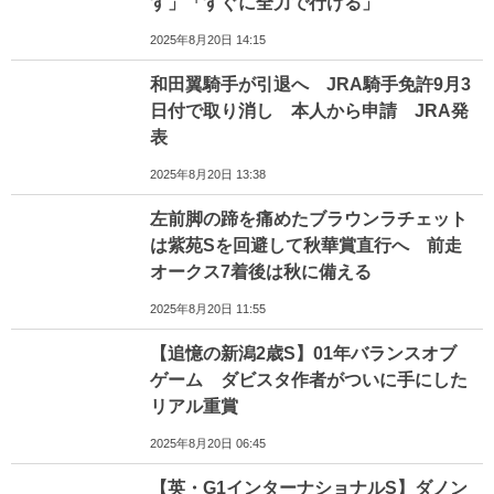
す」「すぐに全力で行ける」
2025年8月20日 14:15
和田翼騎手が引退へ JRA騎手免許9月3
日付で取り消し 本人から申請 JRA発
表
2025年8月20日 13:38
左前脚の蹄を痛めたブラウンラチェット
は紫苑Sを回避して秋華賞直行へ 前走
オークス7着後は秋に備える
2025年8月20日 11:55
【追憶の新潟2歳S】01年バランスオブ
ゲーム ダビスタ作者がついに手にした
リアル重賞
2025年8月20日 06:45
【英・G1インターナショナルS】ダノン