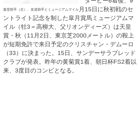
ダービー6着後、9
月15日に秋初戦のセ
嘉堂助手（左）、友道助手とミュージアムマイル
ントライト記念を制した皐月賞馬ミュージアムマ
イル（牡3＝高柳大、父リオンディーズ）は天皇
賞・秋（11月2日、東京芝2000メートル）の鞍上
が短期免許で来日予定のクリスチャン・デムーロ
（33）に決まった。15日、サンデーサラブレッド
クラブが発表。昨年の黄菊賞1着、朝日杯FS2着以
来、3度目のコンビとなる。