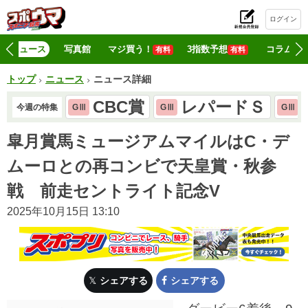
ログイン
初
ニュース
写真館
マジ買う！
3指数予想
コラム
有料
有料
トップ
ニュース
ニュース詳細
CBC賞
レパードＳ
今週の特集
GⅢ
GⅢ
GⅢ
皐月賞馬ミュージアムマイルはC・デ
ムーロとの再コンビで天皇賞・秋参
戦 前走セントライト記念V
2025年10月15日 13:10
シェアする
シェアする