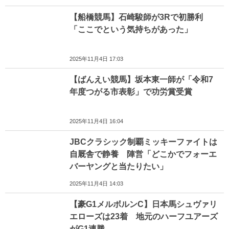
【船橋競馬】石崎駿師が3Rで初勝利
「ここでという気持ちがあった」
2025年11月4日 17:03
【ばんえい競馬】坂本東一師が「令和7
年度つがる市表彰」で功労賞受賞
2025年11月4日 16:04
JBCクラシック制覇ミッキーファイトは
自厩舎で静養 陣営「どこかでフォーエ
バーヤングと当たりたい」
2025年11月4日 14:03
【豪G1メルボルンC】日本馬シュヴァリ
エローズは23着 地元のハーフユアーズ
がG1連勝