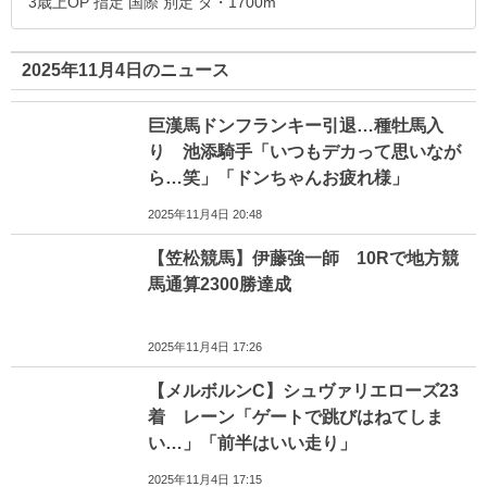
3歳上OP 指定 国際 別定 ダ・1700m
2025年11月4日のニュース
巨漢馬ドンフランキー引退…種牡馬入
り 池添騎手「いつもデカって思いなが
ら…笑」「ドンちゃんお疲れ様」
2025年11月4日 20:48
【笠松競馬】伊藤強一師 10Rで地方競
馬通算2300勝達成
2025年11月4日 17:26
【メルボルンC】シュヴァリエローズ23
着 レーン「ゲートで跳びはねてしま
い…」「前半はいい走り」
2025年11月4日 17:15