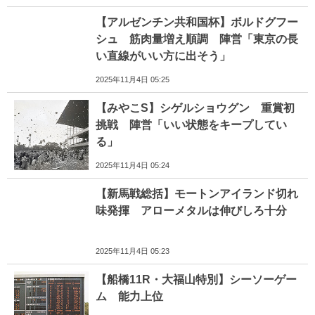
【アルゼンチン共和国杯】ボルドグフー
シュ 筋肉量増え順調 陣営「東京の長
い直線がいい方に出そう」
2025年11月4日 05:25
【みやこS】シゲルショウグン 重賞初
挑戦 陣営「いい状態をキープしてい
る」
2025年11月4日 05:24
【新馬戦総括】モートンアイランド切れ
味発揮 アローメタルは伸びしろ十分
2025年11月4日 05:23
【船橋11R・大福山特別】シーソーゲー
ム 能力上位