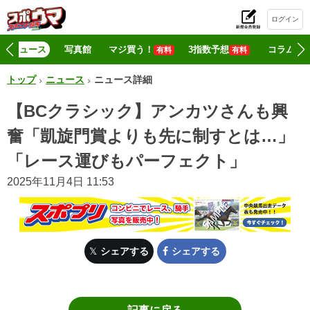
ログイン
初
ニュース
写真館
マジ買う！
3指数予想
コラム
有料
有料
トップ
ニュース
ニュース詳細
【BCクラシック】アンカツさんも興
奮「凱旋門賞よりも先に制すとは…」
「レース運びもパーフェクト」
2025年11月4日 11:53
シェアする
シェアする