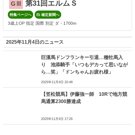
第31回エルムＳ
GⅢ
特集ページへ
確定新聞へ
3歳上OP 指定 国際 別定 ダ・1700m
2025年11月4日のニュース
巨漢馬ドンフランキー引退…種牡馬入
り 池添騎手「いつもデカって思いなが
ら…笑」「ドンちゃんお疲れ様」
2025年11月4日 20:48
【笠松競馬】伊藤強一師 10Rで地方競
馬通算2300勝達成
2025年11月4日 17:26