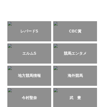
レパードS
CBC賞
エルムS
競馬エンタメ
地方競馬情報
海外競馬
今村聖奈
武 豊