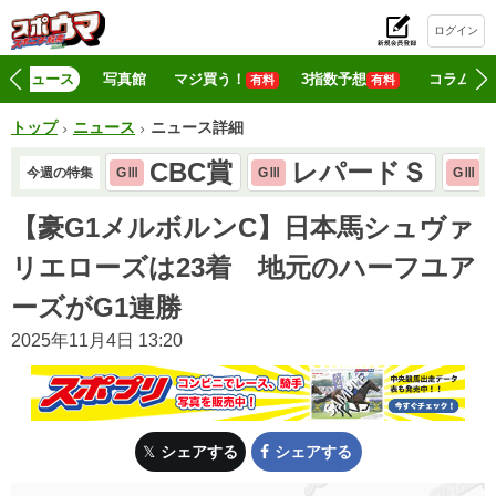
ログイン
初
ニュース
写真館
マジ買う！
3指数予想
コラム
有料
有料
トップ
ニュース
ニュース詳細
CBC賞
レパードＳ
今週の特集
GⅢ
GⅢ
GⅢ
【豪G1メルボルンC】日本馬シュヴァ
リエローズは23着 地元のハーフユア
ーズがG1連勝
2025年11月4日 13:20
シェアする
シェアする