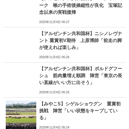
ーク 喉の手術後操縦性が良化 宝塚記
念以来の実戦復帰
2025年11月4日 05:27
【アルゼンチン共和国杯】ニシノレヴナ
ント 重賞初V期待 上原博師「前走の脚
が使えれば楽しみ」
2025年11月4日 05:26
【アルゼンチン共和国杯】ボルドグフー
シュ 筋肉量増え順調 陣営「東京の長
い直線がいい方に出そう」
2025年11月4日 05:25
【みやこS】シゲルショウグン 重賞初
挑戦 陣営「いい状態をキープしてい
る」
2025年11月4日 05:24