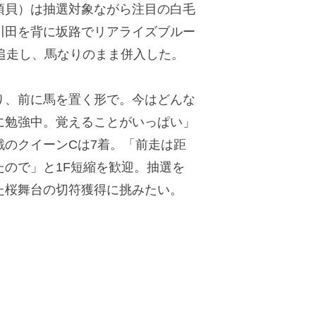
貝）は抽選対象ながら注目の白毛
川田を背に坂路でリアライズブルー
追走し、馬なりのまま併入した。
、前に馬を置く形で。今はどんな
に勉強中。覚えることがいっぱい」
戦のクイーンCは7着。「前走は距
たので」と1F短縮を歓迎。抽選を
た桜舞台の切符獲得に挑みたい。