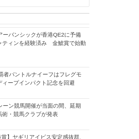
アーバンシックが香港QE2に予備
ャティンを経験済み 金鯱賞で始動
S覇者パントルナイーフはフレグモ
ディープインパクト記念を回避
ーレーン競馬開催が当面の間、延期
馬術・競馬クラブが発表
・椿賞】ヤギリアイビス安定感抜群、