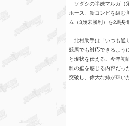
ソダシの半妹マルガ（須
ホース。新コンビを組む
ム（3歳未勝利）を2馬身
北村助手は「いつも通り
競馬でも対応できるよう
と現状を伝える。今年初
離の壁を感じる内容だっ
突破し、偉大な姉が輝い