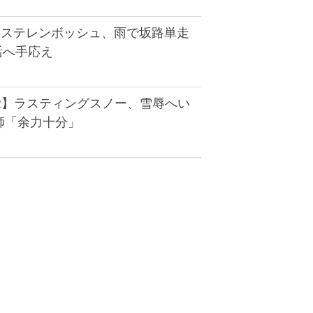
】ステレンボッシュ、雨で坂路単走
復活へ手応え
R】ラスティングスノー、雪辱へい
師「余力十分」