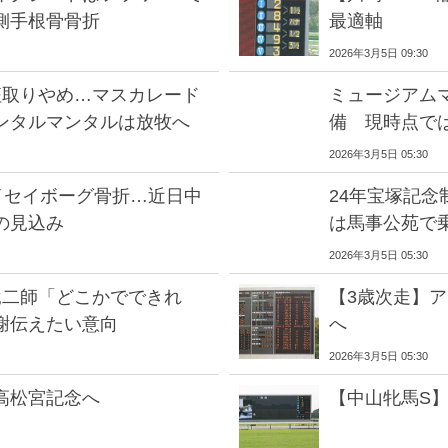
側手根骨骨折
最適軸
2026年3月5日 09:30
征取りやめ…マスカレード
ミュージアム
ンタルマンタルは放牧へ
備 現時点では
2026年3月5日 05:30
イセイボーグ骨折…近日中
24年宝塚記
の見込み
は馬事公苑で
2026年3月5日 05:30
竜二師「どこかでできれ
【3歳次走】
謝伝えたい意向
へ
2026年3月5日 05:30
高松宮記念へ
【中山牝馬S