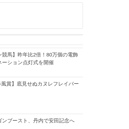
競馬】昨年比2倍！80万個の電飾
ネーション点灯式を開催
・春風賞】底見せぬカヌレフレイバー
ゴンブースト、丹内で安田記念へ