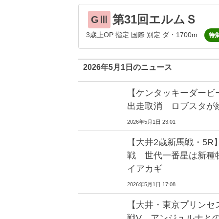
第31回エルムＳ
GⅢ
3歳上OP 指定 国際 別定 ダ・1700m
特
2026年5月1日のニュース
【ケンタッキーダービ
出走取消 ロブスタが
2026年5月1日 23:01
【大井2歳新馬戦・5R
戦 世代一番星は新種
イアカギ
2026年5月1日 17:08
【大井・東京プリンセ
戦V アンジュルナと