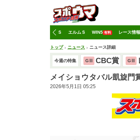
トップ
CBC賞
レパードＳ
エルムＳ
WIN5
レース情
有料
トップ
ニュース
ニュース詳細
CBC賞
今週の特集
GⅢ
GⅢ
メイショウタバル凱旋門
2026年5月1日 05:25