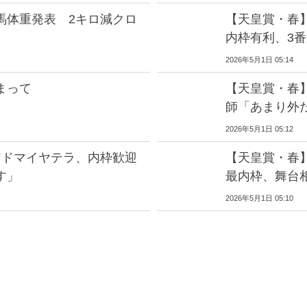
馬体重発表 2キロ減クロ
【天皇賞・春
内枠有利、3番
2026年5月1日 05:14
まって
【天皇賞・春
師「あまり外
2026年5月1日 05:12
アドマイヤテラ、内枠歓迎
【天皇賞・春
す」
最内枠、舞台
2026年5月1日 05:10