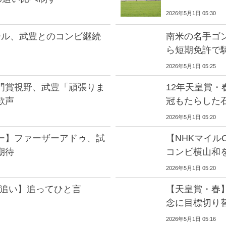
2026年5月1日 05:30
ール、武豊とのコンビ継続
南米の名手ゴ
ら短期免許で騎
2026年5月1日 05:25
門賞視野、武豊「頑張りま
12年天皇賞・
歓声
冠もたらした
2026年5月1日 05:20
ー】ファーザーアドゥ、試
【NHKマイル
期待
コンビ横山和
2026年5月1日 05:20
前追い】追ってひと言
【天皇賞・春
念に目標切り
2026年5月1日 05:16