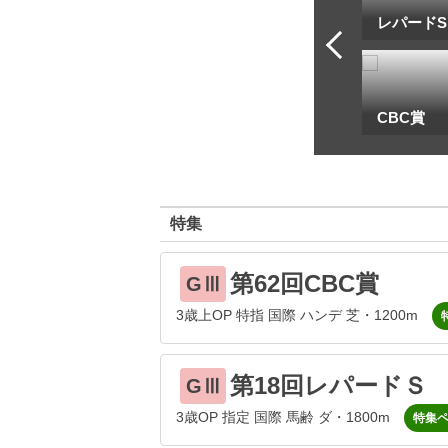
トフ・ルメール
安藤勝己
レパードS
一
地方海外G1出馬表
CBC賞
特集
第62回CBC賞
GⅢ
3歳上OP 特指 国際 ハンデ 芝・1200m
第18回レパードＳ
GⅢ
3歳OP 指定 国際 馬齢 ダ・1800m
特集