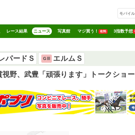
モバイル
報
レース結果
ニュース
写真館
マジ買う！
3指数予想
有料
レパードＳ
エルムＳ
GⅢ
賞視野、武豊「頑張ります」トークショー