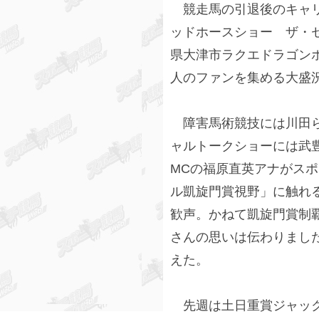
競走馬の引退後のキャリ
ッドホースショー ザ・セ
県大津市ラクエドラゴンホ
人のファンを集める大盛
障害馬術競技には川田ら
ャルトークショーには武豊
MCの福原直英アナがス
ル凱旋門賞視野」に触れ
歓声。かねて凱旋門賞制
さんの思いは伝わりまし
えた。
先週は土日重賞ジャック