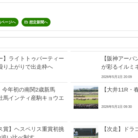
集ページへ
想定新聞へ
ー】ライトトゥパーティー
【阪神アーバン
繰り上がりで出走枠へ
が彩るイルミ
2026年5月1日 20:09
】今年初の南関2歳新馬
【大井11R
牡馬インティ産駒キョウエ
2026年5月1日 09:30
ス賞】ヘスペリス重賞初挑
【次走】ドラ
の追い比べ制す