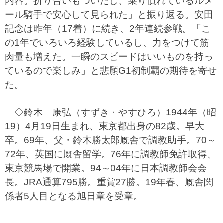
内容。折り合いもついたし、乗り慣れているルメ
ール騎手で安心して見られた」と振り返る。安田
記念は昨年（17着）に続き、2年連続参戦。「こ
の1年でいろいろ経験しているし、力をつけて筋
肉量も増えた。一瞬のスピードはいいものを持っ
ているので楽しみ」と悲願G1初制覇の期待を寄せ
た。
◇鈴木 康弘（すずき・やすひろ）1944年（昭
19）4月19日生まれ、東京都出身の82歳。早大
卒。69年、父・鈴木勝太郎厩舎で調教助手。70～
72年、英国に厩舎留学。76年に調教師免許取得、
東京競馬場で開業。94～04年に日本調教師会会
長。JRA通算795勝。重賞27勝。19年春、厩舎関
係者5人目となる旭日章を受章。