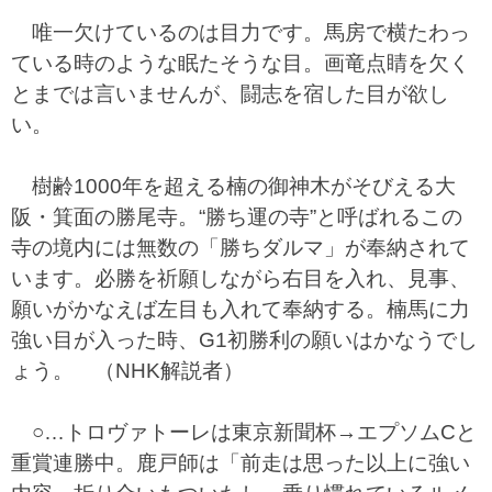
唯一欠けているのは目力です。馬房で横たわっ
ている時のような眠たそうな目。画竜点睛を欠く
とまでは言いませんが、闘志を宿した目が欲し
い。
樹齢1000年を超える楠の御神木がそびえる大
阪・箕面の勝尾寺。“勝ち運の寺”と呼ばれるこの
寺の境内には無数の「勝ちダルマ」が奉納されて
います。必勝を祈願しながら右目を入れ、見事、
願いがかなえば左目も入れて奉納する。楠馬に力
強い目が入った時、G1初勝利の願いはかなうでし
ょう。 （NHK解説者）
○…トロヴァトーレは東京新聞杯→エプソムCと
重賞連勝中。鹿戸師は「前走は思った以上に強い