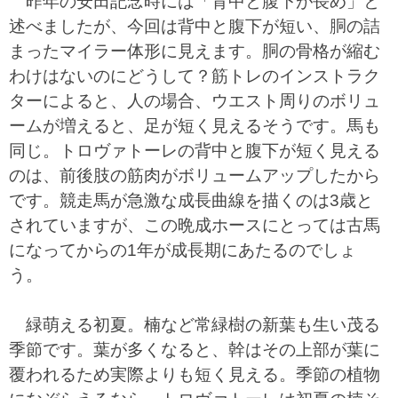
昨年の安田記念時には「背中と腹下が長め」と
述べましたが、今回は背中と腹下が短い、胴の詰
まったマイラー体形に見えます。胴の骨格が縮む
わけはないのにどうして？筋トレのインストラク
ターによると、人の場合、ウエスト周りのボリュ
ームが増えると、足が短く見えるそうです。馬も
同じ。トロヴァトーレの背中と腹下が短く見える
のは、前後肢の筋肉がボリュームアップしたから
です。競走馬が急激な成長曲線を描くのは3歳と
されていますが、この晩成ホースにとっては古馬
になってからの1年が成長期にあたるのでしょ
う。
緑萌える初夏。楠など常緑樹の新葉も生い茂る
季節です。葉が多くなると、幹はその上部が葉に
覆われるため実際よりも短く見える。季節の植物