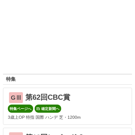
特集
第62回CBC賞
GⅢ
特集ページへ
確定新聞へ
3歳上OP 特指 国際 ハンデ 芝・1200m