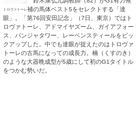
鈴木康弘元調教師（82）がG1有力候
補の馬体ベスト5をセレクトする「達
トロヴァトーレ
眼」。「第76回安田記念」（7日、東京）ではト
ロヴァトーレ、アドマイヤズーム、ガイアフォー
ス、パンジャタワー、レーベンスティールをピッ
クアップした。中でも達眼が捉えたのはトロヴァ
トーレの古馬になっての成長力。楠（くすのき）
のような大器晩成型が5歳にして初のG1タイトル
をつかむ勢いだ。