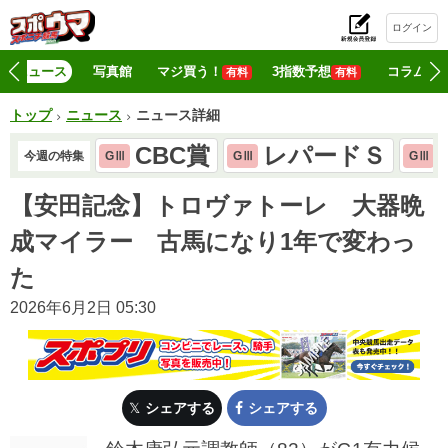
ログイン
初
ニュース
写真館
マジ買う！
3指数予想
コラム
有料
有料
トップ
ニュース
ニュース詳細
CBC賞
レパードＳ
今週の特集
GⅢ
GⅢ
GⅢ
【安田記念】トロヴァトーレ 大器晩
成マイラー 古馬になり1年で変わっ
た
2026年6月2日 05:30
シェアする
シェアする