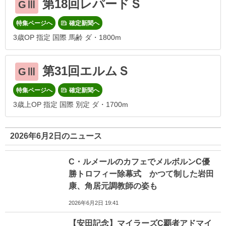
第18回レパードＳ
GⅢ
特集ページへ
確定新聞へ
3歳OP 指定 国際 馬齢 ダ・1800m
第31回エルムＳ
GⅢ
特集ページへ
確定新聞へ
3歳上OP 指定 国際 別定 ダ・1700m
2026年6月2日のニュース
C・ルメールのカフェでメルボルンC優
勝トロフィー除幕式 かつて制した岩田
康、角居元調教師の姿も
2026年6月2日 19:41
【安田記念】マイラーズC覇者アドマイ