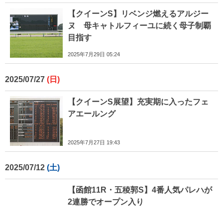
【クイーンS】リベンジ燃えるアルジー
ヌ 母キャトルフィーユに続く母子制覇
目指す
2025年7月29日 05:24
2025/07/27
【クイーンS展望】充実期に入ったフェ
アエールング
2025年7月27日 19:43
2025/07/12
【函館11R・五稜郭S】4番人気パレハが
2連勝でオープン入り