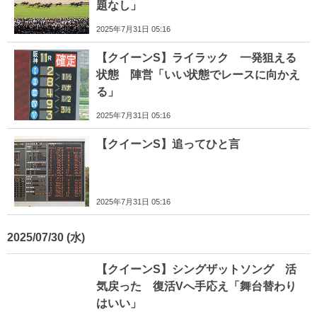
題なし」
2025年7月31日 05:16
【クイーンS】ライラック 一発狙える
状態 陣営「いい状態でレースに向かえ
る」
2025年7月31日 05:16
【クイーンS】追ってひと言
2025年7月31日 05:16
2025/07/30
【クイーンS】シングザットソング 活
気戻った 復活Vへ手応え「舞台替わり
はいい」