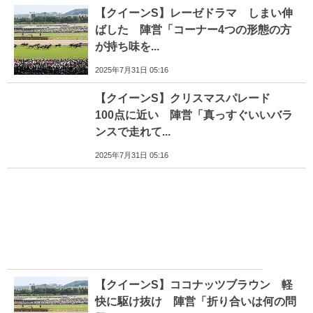
【クイーンS】レーゼドラマ しまい伸
ばした 陣営「コーナー4つの形態の方
が持ち味を...
2025年7月31日 05:16
【クイーンS】クリスマスパレード
100点に近い 陣営「真っすぐいいバラ
ンスで走れて...
2025年7月31日 05:16
【クイーンS】ココナッツブラウン 軽
快に駆け抜け 陣営「折り合いは何の問