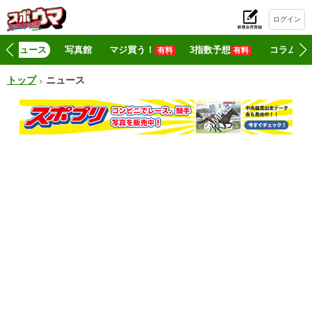
ログイン
初
ニュース
写真館
マジ買う！
3指数予想
コラム
有料
有料
トップ
ニュース