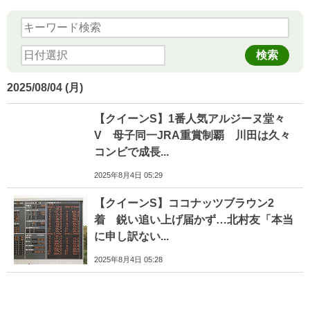
検索
2025/08/04
【クイーンS】1番人気アルジーヌ堂々
V 母子同一JRA重賞制覇 川田は久々
コンビで成長...
2025年8月4日 05:29
【クイーンS】ココナッツブラウン2
着 鋭い追い上げ届かず…北村友「本当
に申し訳ない...
2025年8月4日 05:28