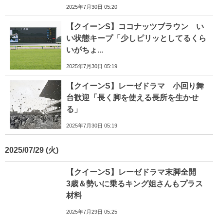
2025年7月30日 05:20
【クイーンS】ココナッツブラウン い
い状態キープ「少しピリッとしてるくら
いがちょ...
2025年7月30日 05:19
【クイーンS】レーゼドラマ 小回り舞
台歓迎「長く脚を使える長所を生かせ
る」
2025年7月30日 05:19
2025/07/29
【クイーンS】レーゼドラマ末脚全開
3歳＆勢いに乗るキング姐さんもプラス
材料
2025年7月29日 05:25