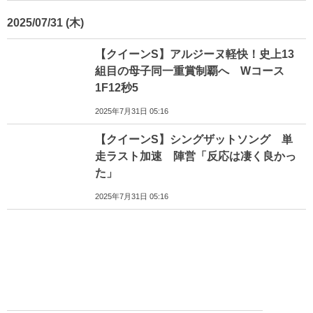
2025/07/31
【クイーンS】アルジーヌ軽快！史上13
組目の母子同一重賞制覇へ Wコース
1F12秒5
2025年7月31日 05:16
【クイーンS】シングザットソング 単
走ラスト加速 陣営「反応は凄く良かっ
た」
2025年7月31日 05:16