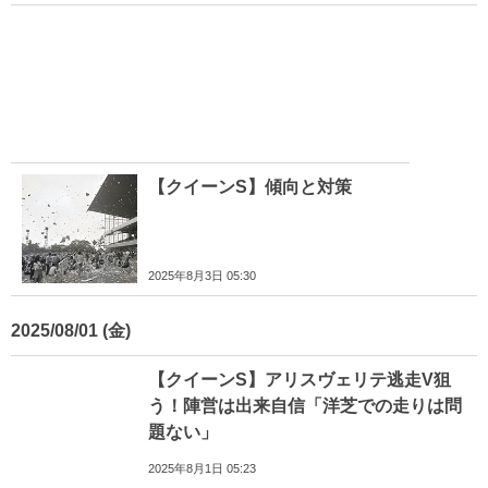
【クイーンS】傾向と対策
2025年8月3日 05:30
2025/08/01
【クイーンS】アリスヴェリテ逃走V狙
う！陣営は出来自信「洋芝での走りは問
題ない」
2025年8月1日 05:23