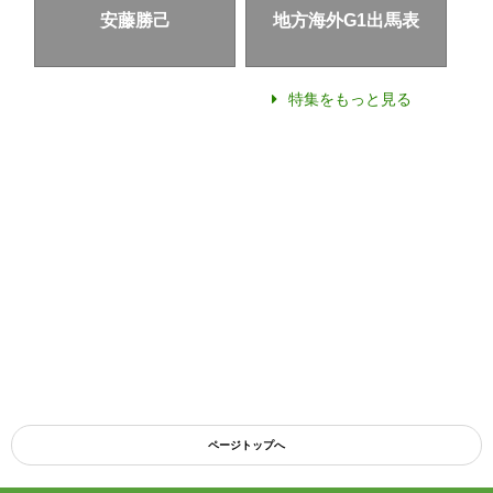
安藤勝己
地方海外G1出馬表
特集をもっと見る
ページトップへ