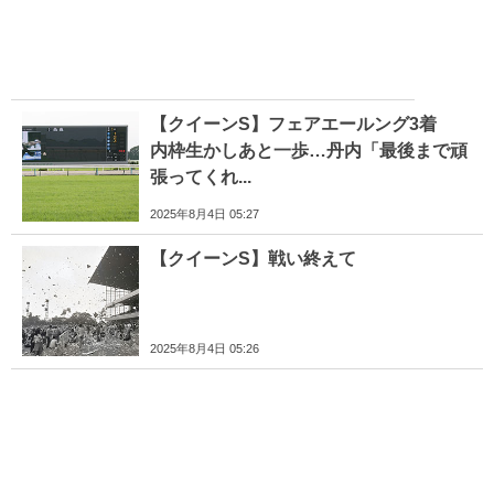
【クイーンS】フェアエールング3着
内枠生かしあと一歩…丹内「最後まで頑
張ってくれ...
2025年8月4日 05:27
【クイーンS】戦い終えて
2025年8月4日 05:26