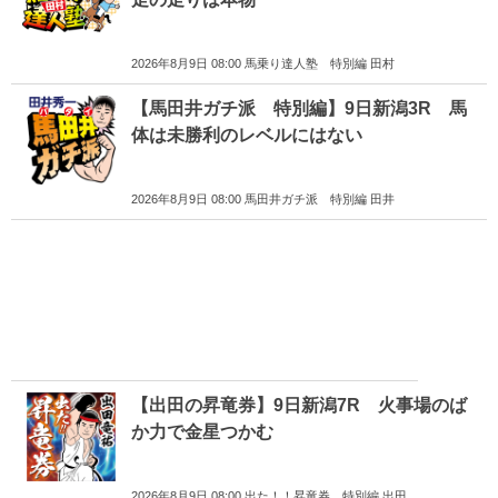
2026年8月9日 08:00 馬乗り達人塾 特別編 田村
【馬田井ガチ派 特別編】9日新潟3R 馬
体は未勝利のレベルにはない
2026年8月9日 08:00 馬田井ガチ派 特別編 田井
【出田の昇竜券】9日新潟7R 火事場のば
か力で金星つかむ
2026年8月9日 08:00 出た！！昇竜券 特別編 出田