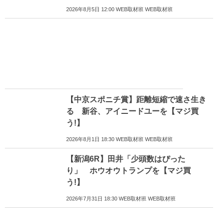
2026年8月5日 12:00 WEB取材班 WEB取材班
【中京スポニチ賞】距離短縮で速さ生き
る 新谷、アイニードユーを【マジ買
う!】
2026年8月1日 18:30 WEB取材班 WEB取材班
【新潟6R】田井「少頭数はぴった
り」 ホウオウトランプを【マジ買
う!】
2026年7月31日 18:30 WEB取材班 WEB取材班