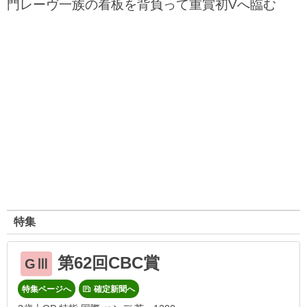
門レーヴ一族の看板を背負って重賞初Vへ臨む
特集
第62回CBC賞
GⅢ
特集ページへ
確定新聞へ